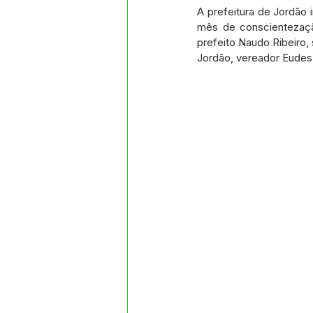
Datas Comemorativas
Proj
A prefeitura de Jordão i
mês de conscientezação
prefeito Naudo Ribeiro,
Jordão, vereador Eude
Comunidade
Convite e Co
Emenda Parlamentar
Segur
Ordem de Serviço