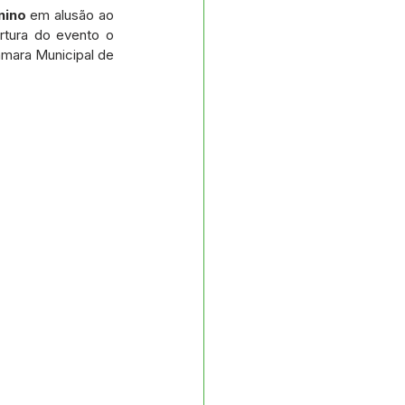
s e Parcerias
nino
 em alusão ao 
tura do evento o 
mara Municipal de 
No gabinete
Planejamento