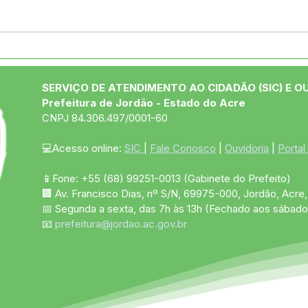
Município celebra 34 anos
Jord
com vasta programação
de O
esportiva, inaugurações e
Con
SERVIÇO DE ATENDIMENTO AO CIDADÃO (SIC) E O
show nacional de Evoney
Acús
Prefeitura de Jordão - Estado do Acre
Fernandes
CNPJ 84.306.497/0001-60
💻Acesso online: 
SIC 
| 
Fale Conosco
 | 
Ouvidoria
 | 
Portal
📱Fone: +55 (68)
99251-0013
(Gabinete do Prefeito)
🏢 Av. Francisco Dias, nº S/N, 69975-000, Jordão, Acre, 
📅 Segunda a sexta, das 7h às 13h (Fechado aos sábado
📧 
prefeitura@jordao.ac.gov.br