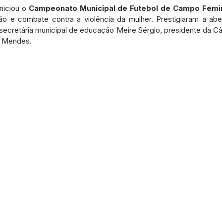
etos e Emendas
Defesa Civil
Agricultura
Convênio
niciou o 
Campeonato Municipal de Futebol de Campo Femi
 e combate contra a violência da mulher. Prestigiaram a aber
 secretária municipal de educação Meire Sérgio, presidente da Câ
s Mendes.
municado
Licitações
Dengue e Malária
Concurso
ança pública
Sessão itinerante
Aviso
Saneamento