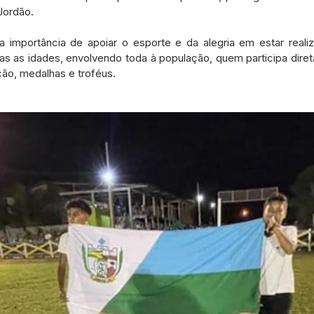
ordão. 
 importância de apoiar o esporte e da alegria em estar reali
s as idades, envolvendo toda à população, quem participa direta
ão, medalhas e troféus.