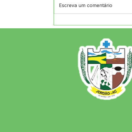
Escreva um comentário
Festival de Praia
MAXIMANI 2026 Entrega
Sucesso Absoluto e
Consolida a Força da
Cultura em Jordão