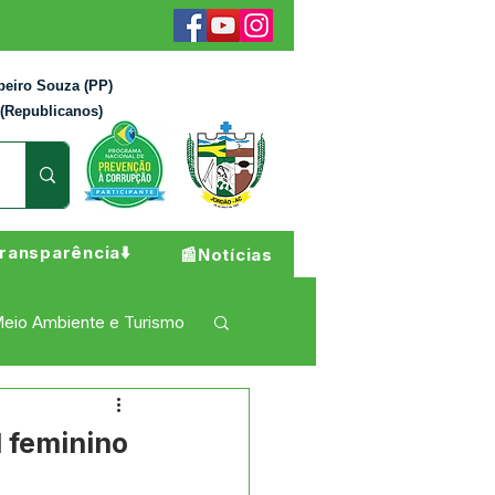
beiro Souza (PP)
 (Republicanos)
ransparência⬇️
📰Notícias
eio Ambiente e Turismo
 Pesar
Campanhas
l feminino