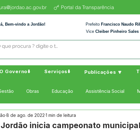
tura@jordao.ac.gov.br
Portal da Transparência
lá, Bem-vindo a Jordão!
Prefeito
Francisco Naudo Ri
Vice
Cleiber Pinheiro Sales
O Governo⬇️
Serviços⬇️
T
Publicações 🔽
Gestão
Obras
Educação
Assistência Social
M
dão
8 de ago. de 2022
1 min de leitura
ura Esporte e Lazer
Administração e Finanças
Nota de
e Jordão inicia campeonato municipa