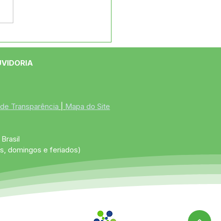
ão Celebra Assinatura
rdem de Serviço para
strução da Concha
UVIDORIA
tica
 de Transparência
 | 
Mapa do Site
Brasil
s, domingos e feriados)