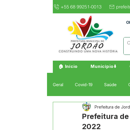
+55 68 99251-0013
prefei
O
🏠 Início
Município⬇️
Geral
Covid-19
Saúde
Prefeitura de Jor
Institucional e Governo
Cult
Prefeitura d
2022