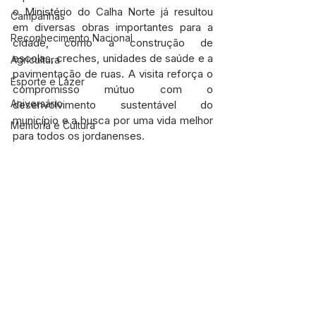
o Ministério do Calha Norte já resultou 
Campanhas
em diversas obras importantes para a 
Reconhecimento Nacional
cidade, como a construção de 
escolas, creches, unidades de saúde e a 
Agricultura
pavimentação de ruas. A visita reforça o 
Esporte e Lazer
compromisso mútuo com o 
Aniversário
desenvolvimento sustentável do 
município e a busca por uma vida melhor 
Memória e Cultura
para todos os jordanenses.