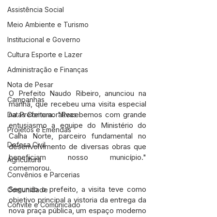
Assistência Social
Meio Ambiente e Turismo
Institucional e Governo
Cultura Esporte e Lazer
Administração e Finanças
Nota de Pesar
O Prefeito Naudo Ribeiro, anunciou na 
Campanhas
manhã, que recebeu uma visita especial 
na Prefeitura. "Recebemos com grande 
Datas Comemorativas
entusiasmo a equipe do Ministério do 
Projetos e Emendas
Calha Norte, parceiro fundamental no 
Defesa Civil
desenvolvimento de diversas obras que 
beneficiam nosso município." 
Agricultura
comemorou.
Convênios e Parcerias
Segundo o prefeito, a visita teve como 
Comunidade
objetivo principal a vistoria da entrega da 
Convite e Comunicado
nova praça pública, um espaço moderno 