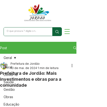
Post
Geral
Prefeitura de Jordão
Geral
13 de mai. de 2024
1 min de leitura
Prefeitura de Jordão: Mais
Covid-19
investimentos e obras para a
Saúde
comunidade
Gestão
Obras
Educação