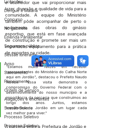
Licitações
e acolhedor que vai proporcionar mais 
lazer, diversão e qualidade de vida para a 
Dengue e Malária
comunidade. A equipe do Ministério 
Concurso
também pôde acompanhar de perto o 
andamento das obras do ginásio 
No gabinete
esportivo, que está em fase avançada 
Emenda Parlamentar
de construção e promete ser mais um 
Segurança pública
importante equipamento para a prática 
de esportes na cidade.
Sessão itinerante
Aviso
"Estamos muito felizes em receber 
representantes do Ministério do Calha Norte 
Saneamento
aqui em Jordão", destacou o Prefeito Naudo 
Planejamento
Ribeiro. "Essa visita demonstra o 
compromisso do Governo Federal com o 
Ordem de Serviço
desenvolvimento do nosso município e a 
importância da parceria que construímos ao 
Alagações e enchentes
longo dos anos. Juntos, estamos 
transformando Jordão em um lugar cada 
Sessão Solene
vez melhor para viver."
Processo Seletivo
Processo Seletivo
A parceria entre a Prefeitura de Jordão e 