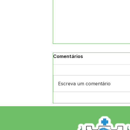
Comentários
Escreva um comentário
Novidade para o Servidor:
Prefeitura de Jordão firma
parceria com a Consignet
e lança o aplicativo "Sig
Servidor"