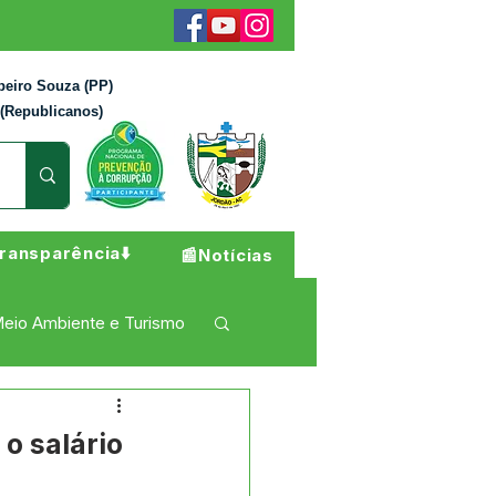
beiro Souza (PP)
 (Republicanos)
ransparência⬇️
📰Notícias
eio Ambiente e Turismo
 Pesar
Campanhas
o salário