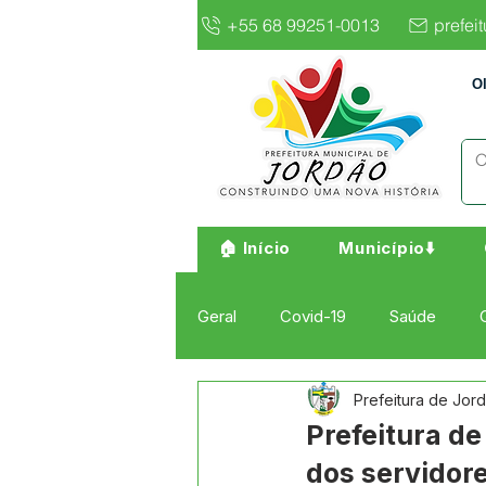
+55 68 99251-0013
prefei
O
🏠 Início
Município⬇️
Geral
Covid-19
Saúde
Prefeitura de Jor
Institucional e Governo
Cult
Prefeitura de
dos servidor