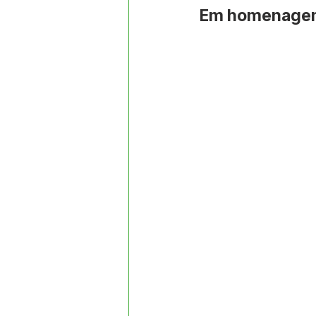
Datas Comemorativas
Proj
Em homenagem 
Comunidade
Convite e Co
Emenda Parlamentar
Segur
Ordem de Serviço