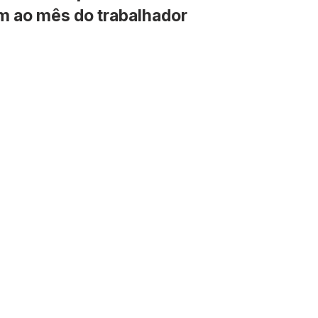
etos e Emendas
Defesa Civil
Agricultura
Convênio
ao mês do trabalhador
municado
Licitações
Dengue e Malária
Concurso
ança pública
Sessão itinerante
Aviso
Saneamento