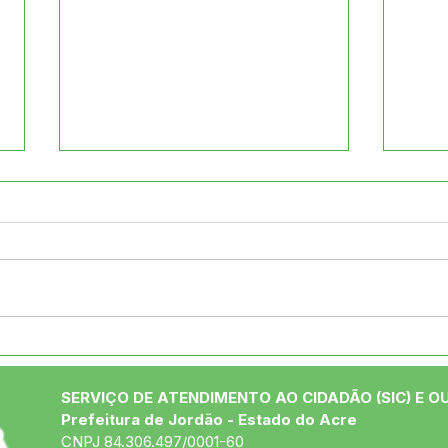
Novo padrão nacional de
Pref
Nota Fiscal avança, mas
Ribe
sistemas locais
Sala
SERVIÇO DE ATENDIMENTO AO CIDADÃO (SIC) E O
permanecem ativos para
de A
Prefeitura de Jordão - Estado do Acre
usuários Betha e e-Nota
CNPJ 84.306.497/0001-60