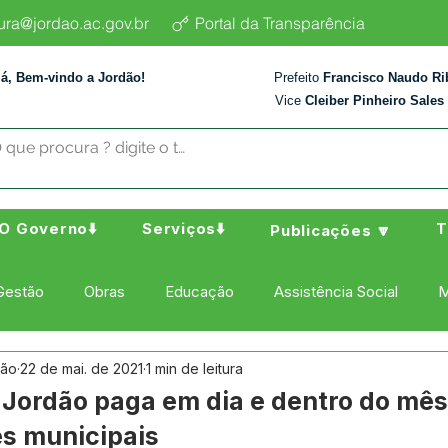
tura@jordao.ac.gov.br
Portal da Transparência
lá, Bem-vindo a Jordão!
Prefeito
Francisco Naudo Ri
Vice
Cleiber Pinheiro Sales
O Governo⬇️
Serviços⬇️
T
Publicações 🔽
Gestão
Obras
Educação
Assistência Social
M
dão
22 de mai. de 2021
1 min de leitura
ura Esporte e Lazer
Administração e Finanças
Nota de
 Jordão paga em dia e dentro do mês 
es municipais