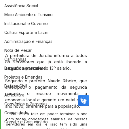
Assistência Social
Meio Ambiente e Turismo
Institucional e Governo
Cultura Esporte e Lazer
Administração e Finanças
Nota de Pesar
A prefeitura de Jordão informa a todos 
Campanhas
os servidores que já está liberado a 
segunda parcela
 do 13º salário.
Datas Comemorativas
Projetos e Emendas
Segundo o prefeito Naudo Ribeiro, que 
Defesa Civil
antecipou o pagamento da segunda 
parcela, o recurso movimenta a 
Agricultura
economia local e garante um natal e um 
Convênios e Parcerias
ano novo, diferente para a população.
Comunidade
"Estou muito feliz em poder terminar o ano 
com todas obrigações salariais de nossos 
Convite e Comunicado
servidores em dia, e isso tem sido uma 