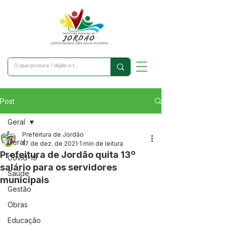
Post
Geral
Prefeitura de Jordão
Geral
17 de dez. de 2021
1 min de leitura
Prefeitura de Jordão quita 13º
Covid-19
salário para os servidores
Saúde
municipais
Gestão
Obras
Educação