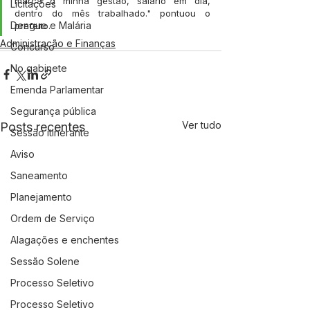
marca d minha gestão, salário em dia, 
Licitações
dentro do mês trabalhado." pontuou o 
Dengue e Malária
prefeito.
Administração e Finanças
Concurso
No gabinete
Emenda Parlamentar
Segurança pública
Ver tudo
Posts recentes
Sessão itinerante
Aviso
Saneamento
Planejamento
Ordem de Serviço
Alagações e enchentes
Sessão Solene
Processo Seletivo
Processo Seletivo