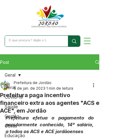
Post
Geral
Prefeitura de Jordão
Geral
6 de jan. de 2023
1 min de leitura
Prefeitura paga incentivo
Covid-19
financeiro extra aos agentes "ACS e
Saúde
ACE", em Jordão
Gestão
Prefeitura efetua o pagamento do 
popularmente conhecido, 14º salário, 
Obras
a todos os ACS e ACE jordãoenses
Educação