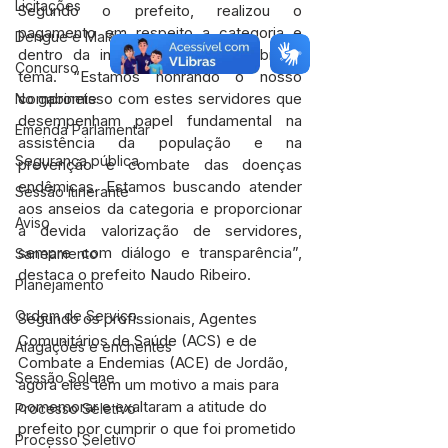
Licitações
Segundo o prefeito, realizou o 
pagamento em respeito a categoria e 
Dengue e Malária
dentro da interpretação legal sobre o 
Concurso
tema. “Estamos honrando o nosso 
compromisso com estes servidores que 
No gabinete
desempenham papel fundamental na 
Emenda Parlamentar
assistência da população e na 
Segurança pública
prevenção e combate das doenças 
endêmicas. Estamos buscando atender 
Sessão itinerante
aos anseios da categoria e proporcionar 
Aviso
a devida valorização de servidores, 
sempre com diálogo e transparência”, 
Saneamento
destaca o prefeito Naudo Ribeiro.
Planejamento
Ordem de Serviço
Segundo os profissionais, Agentes 
Comunitários de Saúde (ACS) e de 
Alagações e enchentes
Combate a Endemias (ACE) de Jordão, 
Sessão Solene
agora eles têm um motivo a mais para 
comemorar e exaltaram a atitude do 
Processo Seletivo
prefeito por cumprir o que foi prometido 
Processo Seletivo