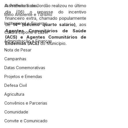
A Prefeitura de Jordão realizou no último 
Assistência Social
dia (06) o repasse do incentivo 
Meio Ambiente e Turismo
financeiro extra, chamado popularmente 
Institucional e Governo
de 
14º (décimo quarto salário)
, aos 
Agentes Comunitários de Saúde 
Cultura Esporte e Lazer
(ACS) e Agentes Comunitários de 
Administração e Finanças
Endemias (ACE)
 do Município.
Nota de Pesar
Campanhas
Datas Comemorativas
Projetos e Emendas
Defesa Civil
Agricultura
Convênios e Parcerias
Comunidade
Convite e Comunicado