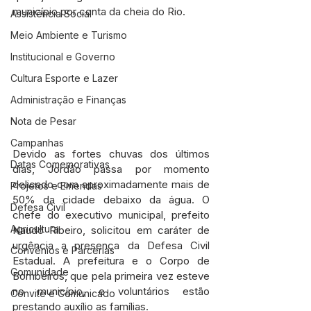
município por conta da cheia do Rio.
Assistência Social
Meio Ambiente e Turismo
Institucional e Governo
Cultura Esporte e Lazer
Administração e Finanças
Nota de Pesar
Campanhas
Devido as fortes chuvas dos últimos 
Datas Comemorativas
dias, Jordão passa por momento 
delicado com aproximadamente mais de 
Projetos e Emendas
50% da cidade debaixo da água. O 
Defesa Civil
chefe do executivo municipal, prefeito 
Agricultura
Naudo Ribeiro, solicitou em caráter de 
urgência a presença da Defesa Civil 
Convênios e Parcerias
Estadual. A prefeitura e o Corpo de 
Comunidade
Bombeiros, que pela primeira vez esteve 
no município, e voluntários estão 
Convite e Comunicado
prestando auxílio as famílias.