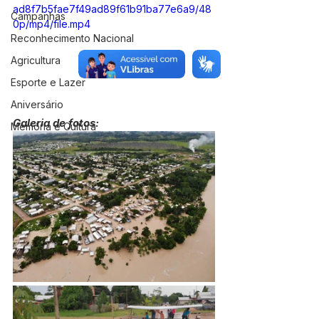
ad8f7b5fae7f49ad89f61b91ba77e6a9/48
Campanhas
0p/mp4/file.mp4
Reconhecimento Nacional
Agricultura
Esporte e Lazer
Aniversário
Galeria de fotos:
Memória e Cultura