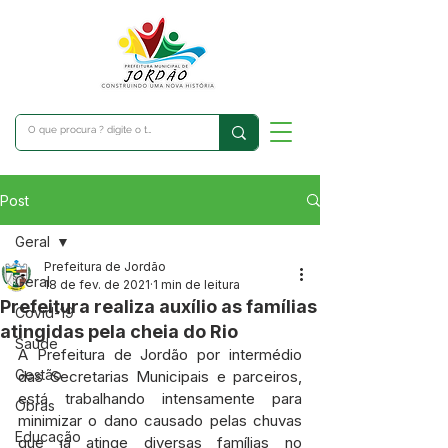
Post
Geral
Prefeitura de Jordão
Geral
18 de fev. de 2021
1 min de leitura
Prefeitura realiza auxílio as famílias
Covid-19
atingidas pela cheia do Rio
Saúde
A Prefeitura de Jordão por intermédio 
Gestão
das Secretarias Municipais e parceiros, 
está trabalhando intensamente para 
Obras
minimizar o dano causado pelas chuvas 
Educação
que já atinge diversas famílias no 