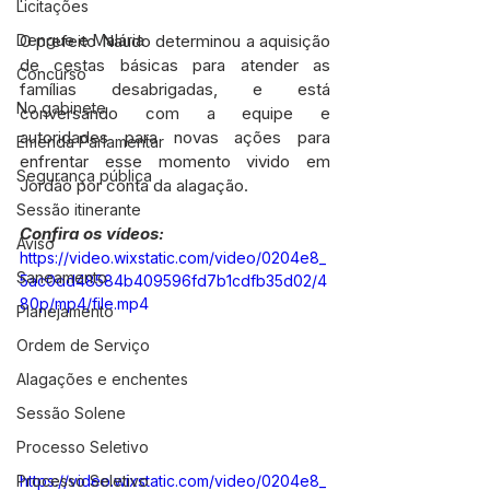
Licitações
O prefeito Naudo determinou a aquisição 
Dengue e Malária
de cestas básicas para atender as 
Concurso
famílias desabrigadas, e está 
No gabinete
conversando com a equipe e 
autoridades para novas ações para 
Emenda Parlamentar
enfrentar esse momento vivido em 
Segurança pública
Jordão por conta da alagação.
Sessão itinerante
Confira os vídeos:
Aviso
https://video.wixstatic.com/video/0204e8_
Saneamento
5ac0dd48584b409596fd7b1cdfb35d02/4
80p/mp4/file.mp4
Planejamento
Ordem de Serviço
Alagações e enchentes
Sessão Solene
Processo Seletivo
https://video.wixstatic.com/video/0204e8_
Processo Seletivo