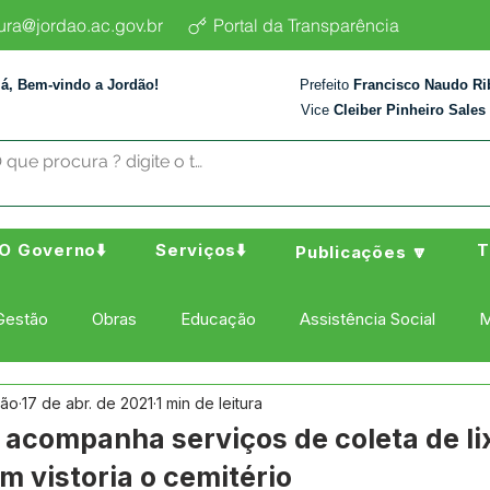
tura@jordao.ac.gov.br
Portal da Transparência
lá, Bem-vindo a Jordão!
Prefeito
Francisco Naudo Ri
Vice
Cleiber Pinheiro Sales
O Governo⬇️
Serviços⬇️
T
Publicações 🔽
Gestão
Obras
Educação
Assistência Social
M
dão
17 de abr. de 2021
1 min de leitura
ura Esporte e Lazer
Administração e Finanças
Nota de
 acompanha serviços de coleta de li
m vistoria o cemitério