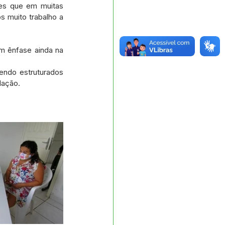
es que em muitas 
 muito trabalho a 
m ênfase ainda na 
endo estruturados 
lação.