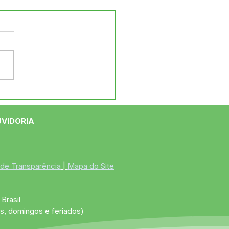
to Lilás e Agosto
rado: Um Mês de
ado, Proteção e
UVIDORIA
scientização
 de Transparência
 | 
Mapa do Site
Brasil
s, domingos e feriados)