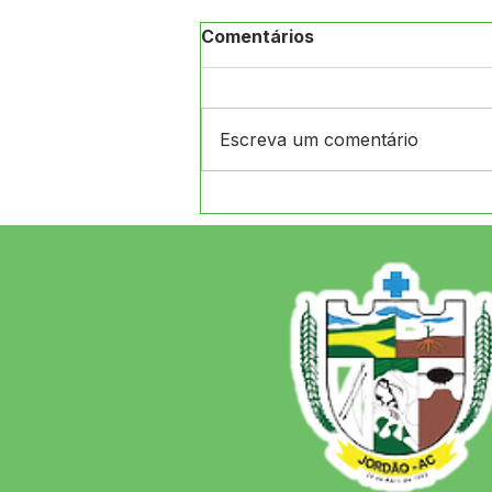
Comentários
Escreva um comentário
A Revolução Acreana: Do
Ouro Branco à
Incorporação Nacional