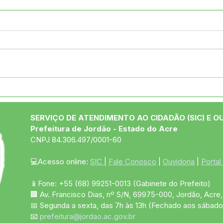
Festival de Praia
Agos
MAXIMANI 2026 Entrega
Dou
Sucesso Absoluto e
Cuid
SERVIÇO DE ATENDIMENTO AO CIDADÃO (SIC) E O
Consolida a Força da
Con
Prefeitura de Jordão - Estado do Acre
Cultura em Jordão
CNPJ 84.306.497/0001-60
💻Acesso online: 
SIC 
| 
Fale Conosco
 | 
Ouvidoria
 | 
Portal
📱Fone: +55 (68)
99251-0013
(Gabinete do Prefeito)
🏢 Av. Francisco Dias, nº S/N, 69975-000, Jordão, Acre, 
📅 Segunda a sexta, das 7h às 13h (Fechado aos sábado
📧 
prefeitura@jordao.ac.gov.br