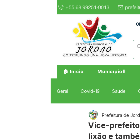
+55 68 99251-0013
prefei
O
🏠 Início
Município⬇️
Geral
Covid-19
Saúde
Prefeitura de Jor
Institucional e Governo
Cult
Vice-prefeito
lixão e també