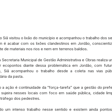
o Siã visitou o lixão do município e acompanhou o trabalho dos s
em é acabar com os lixões clandestinos em Jordão, conscienti
te de materiais nos rios e nem em terrenos baldios. 
a Secretaria Municipal de Gestão Administrativa e Obras realiza 
ar ecopontos diante dessa problemática em Jordão, com futura
o, Siã acompanhou o trabalho desde a coleta nas vias públi
ria da pasta.
 a ação é continuidade da “força-tarefa” que a gestão do prefei
sujeira nesses locais com foco em saúde pública, cidade limp
tráfego dos pedestres.
do um intenso trabalho nesse sentido e existem ainda pontos