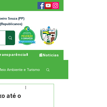
beiro Souza (PP)
 (Republicanos)
ransparência⬇️
📰Notícias
eio Ambiente e Turismo
 Pesar
Campanhas
xo até o