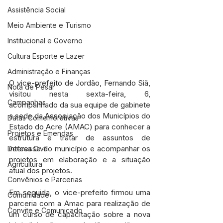
Assistência Social
Meio Ambiente e Turismo
Institucional e Governo
Cultura Esporte e Lazer
Administração e Finanças
O vice-prefeito de Jordão, Fernando Siã, 
Nota de Pesar
visitou nesta sexta-feira, 6, 
Campanhas
acompanhado da sua equipe de gabinete 
a sede da Associação dos Municípios do 
Datas Comemorativas
Estado do Acre (AMAC) para conhecer a 
Projetos e Emendas
estrutura e tratar de assuntos de 
interesse do município e acompanhar os 
Defesa Civil
projetos em elaboração e a situação 
Agricultura
atual dos projetos. 
Convênios e Parcerias
Em seguida, o vice-prefeito firmou uma 
Comunidade
parceria com a Amac para realização de 
Convite e Comunicado
um curso de capacitação sobre a nova 