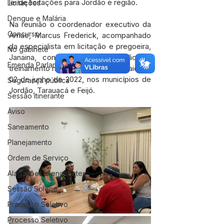
lei de licitações para Jordão e região. 
Licitações
Dengue e Malária
Na reunião o coordenador executivo da 
Concurso
Amac, Marcus Frederick, acompanhado 
da especialista em licitação e pregoeira, 
No gabinete
Janaina, confirmaram a realização do 
Emenda Parlamentar
treinamento na semana de 31 de maio a e 
02 de junho de 2022, nos municípios de 
Segurança pública
Jordão, Tarauacá e Feijó.
Sessão itinerante
Aviso
Saneamento
Planejamento
Ordem de Serviço
Alagações e enchentes
Sessão Solene
Processo Seletivo
Processo Seletivo