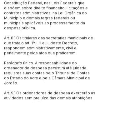
Constituição Federal, nas Leis Federais que
dispõem sobre direito financeiro, licitações e
contratos administrativos, na Lei Orgânica do
Município e demais regras federais ou
municipais aplicáveis ao processamento da
despesa pública.
Art. 8º Os titulares das secretarias municipais de
que trata o art. 1º, I, II e III, deste Decreto,
respondem administrativamente, civil e
penalmente pelos atos que praticarem.
Parágrafo único. A responsabilidade do
ordenador de despesa persistirá até julgada
regulares suas contas pelo Tribunal de Contas
do Estado do Acre e pela Câmara Municipal de
Jordão.
Art. 9º Os ordenadores de despesa exercerão as
atividades sem prejuízo das demais atribuições
dos seus cargos ou funções.
Art. 10. A Unidade de Controle Interno do Poder
Executivo exercerá o controle interno dos atos
praticados pelos ordenadores de despesas,
visando ao fiel cumprimento deste Decreto.
Art. 11. Este Decreto entra em vigor na data de sua