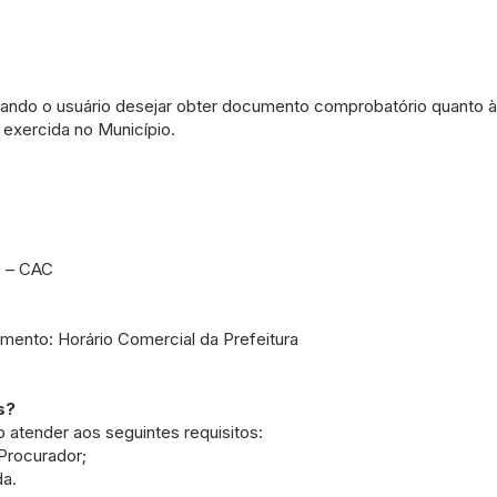
quando o usuário desejar obter documento comprobatório quanto 
 exercida no Município.
o – CAC
mento: Horário Comercial da Prefeitura
s?
so atender aos seguintes requisitos:
 Procurador;
a.