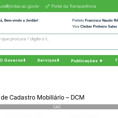
tura@jordao.ac.gov.br
Portal da Transparência
lá, Bem-vindo a Jordão!
Prefeito
Francisco Naudo Ri
Vice
Cleiber Pinheiro Sales
O Governo⬇️
Serviços⬇️
T
Publicações 🔽
de Cadastro Mobiliário – DCM
CAC
Página da Publicação:
Data da Publicação: