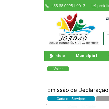
+55 68 99251-0013
prefei
O
🏠 Início
Município⬇️
Voltar
Emissão de Declaração 
Carta de Serviços
Número do Diário: