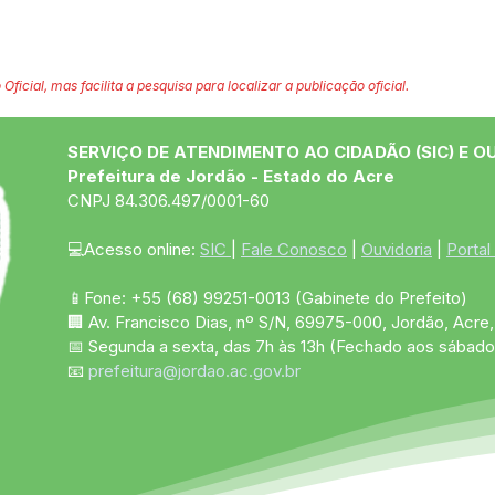
 Oficial, mas facilita a pesquisa para localizar a publicação oficial.
SERVIÇO DE ATENDIMENTO AO CIDADÃO (SIC) E O
Prefeitura de Jordão - Estado do Acre
CNPJ 84.306.497/0001-60
💻Acesso online: 
SIC 
| 
Fale Conosco
 | 
Ouvidoria
 | 
Portal
📱Fone: +55 (68)
99251-0013
(Gabinete do Prefeito)
🏢 Av. Francisco Dias, nº S/N, 69975-000, Jordão, Acre, 
📅 Segunda a sexta, das 7h às 13h (Fechado aos sábado
📧 
prefeitura@jordao.ac.gov.br