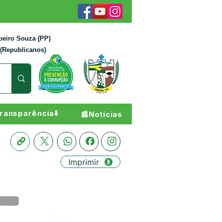
beiro Souza (PP)
 (Republicanos)
ransparência⬇️
📰Notícias
Imprimir
Órgão: