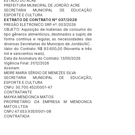
ESTADO DO ACRE
PREFEITURA MUNICIPAL DE JORDÃO ACRE
SECRETARIA MUNICIPAL DE EDUCAÇÃO
ESPORTE E CULTURA
EXTRATO DE CONTRATO Nº 037/2026
PREGÃO ELETRONICO SRP nº. 003/2026
OBJETO: Aquisição de materiais de consumo do
tipo gêneros alimentícios, destinados a suprir, de
forma contínua e regular, as necessidades das
diversas Secretarias do Município de Jordão/AC.
Valor do Contrato: R$ 93.600,00 (Noventa e três
mil e seiscentos reais).
Data da Assinatura do Contrato: 13/05/2026
Vigência Final: 31/12/2026
Assinam:
MEIRE MARIA SÉRGIO DE MENEZES SILVA
SECRETARIA MUNICIPAL DE EDUCAÇÃO,
ESPORTE E CULTURA
CNPJ:
30.700.452
/0001-47
CONTRATANTE
MAYKA MENDONCA MATOS
PROPRIETÁRIO DA EMPRESA M MENDONCA
MATOS LTDA
CNPJ
47.053.935
/0001-08
CONTRATADA