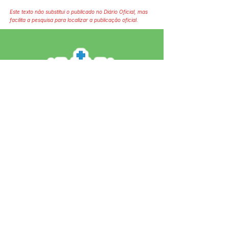
Este texto não substitui o publicado no Diário Oficial, mas
facilita a pesquisa para localizar a publicação oficial.
SERVIÇO DE ATENDIMENTO AO 
CIDADÃO (SIC) E OUVIDORIA
Prefeitura de Jordão - Estado do 
Acre
CNPJ 84.306.497/0001-60
💻Acesso online: 
SIC 
| 
Fale Conosco
 | 
Ouvidoria
 | 
Portal de Transparência
 | 