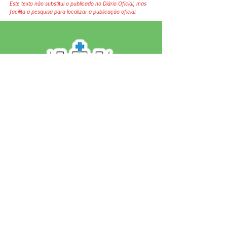
Este texto não substitui o publicado no Diário Oficial, mas
facilita a pesquisa para localizar a publicação oficial.
SERVIÇO DE ATENDIMENTO AO 
CIDADÃO (SIC) E OUVIDORIA
Prefeitura de Jordão - Estado do 
Acre
CNPJ 84.306.497/0001-60
💻Acesso online: 
SIC 
| 
Fale Conosco
 | 
Ouvidoria
 | 
Portal de Transparência
 | 
Mapa do Site