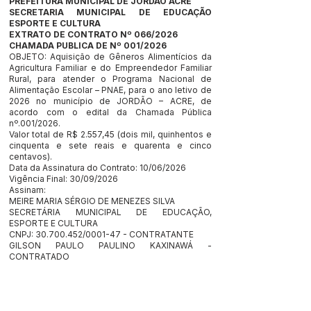
PREFEITURA MUNICIPAL DE JORDÃO ACRE
SECRETARIA MUNICIPAL DE EDUCAÇÃO
ESPORTE E CULTURA
EXTRATO DE CONTRATO Nº 066/2026
CHAMADA PUBLICA DE Nº 001/2026
OBJETO: Aquisição de Gêneros Alimentícios da
Agricultura Familiar e do Empreendedor Familiar
Rural, para atender o Programa Nacional de
Alimentação Escolar – PNAE, para o ano letivo de
2026 no município de JORDÃO – ACRE, de
acordo com o edital da Chamada Pública
nº.001/2026.
Valor total de R$ 2.557,45 (dois mil, quinhentos e
cinquenta e sete reais e quarenta e cinco
centavos).
Data da Assinatura do Contrato: 10/06/2026
Vigência Final: 30/09/2026
Assinam:
MEIRE MARIA SÉRGIO DE MENEZES SILVA
SECRETÁRIA MUNICIPAL DE EDUCAÇÃO,
ESPORTE E CULTURA
CNPJ:
30.700.452
/0001-47 - CONTRATANTE
GILSON PAULO PAULINO KAXINAWÁ -
CONTRATADO