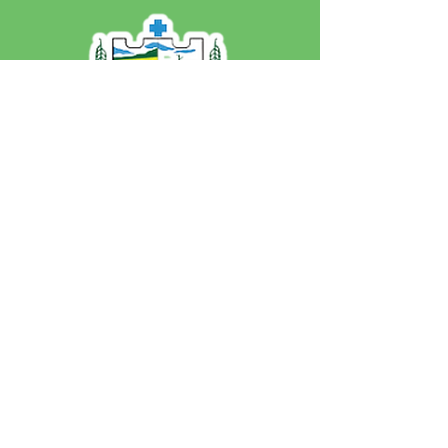
SERVIÇO DE ATENDIMENTO AO 
CIDADÃO (SIC) E OUVIDORIA
Prefeitura de Jordão - Estado do 
Acre
CNPJ 84.306.497/0001-60
💻Acesso online: 
SIC 
| 
Fale Conosco
 | 
Ouvidoria
 | 
Portal de Transparência
 | 
Mapa do Site
📱Fone: +55 (68)
99251-0013
(Gabinete 
do Prefeito)