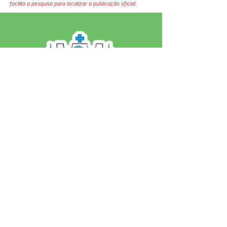
facilita a pesquisa para localizar a publicação oficial.
SERVIÇO DE ATENDIMENTO AO 
CIDADÃO (SIC) E OUVIDORIA
Prefeitura de Jordão - Estado do 
Acre
CNPJ 84.306.497/0001-60
💻Acesso online: 
SIC 
| 
Fale Conosco
 | 
Ouvidoria
 | 
Portal de Transparência
 | 
Mapa do Site