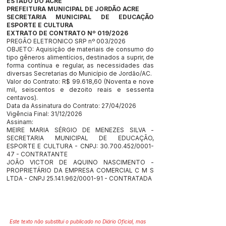
ESTADO DO ACRE
PREFEITURA MUNICIPAL DE JORDÃO ACRE
SECRETARIA MUNICIPAL DE EDUCAÇÃO
ESPORTE E CULTURA
EXTRATO DE CONTRATO Nº 019/2026
PREGÃO ELETRONICO SRP nº 003/2026
OBJETO: Aquisição de materiais de consumo do
tipo gêneros alimentícios, destinados a suprir, de
forma contínua e regular, as necessidades das
diversas Secretarias do Município de Jordão/AC.
Valor do Contrato: R$ 99.618,60 (Noventa e nove
mil, seiscentos e dezoito reais e sessenta
centavos).
Data da Assinatura do Contrato: 27/04/2026
Vigência Final: 31/12/2026
Assinam:
MEIRE MARIA SÉRGIO DE MENEZES SILVA -
SECRETARIA MUNICIPAL DE EDUCAÇÃO,
ESPORTE E CULTURA - CNPJ:
30.700.452
/0001-
47 - CONTRATANTE
JOÃO VICTOR DE AQUINO NASCIMENTO -
PROPRIETÁRIO DA EMPRESA COMERCIAL C M S
LTDA - CNPJ
25.141.962
/0001-91 - CONTRATADA
Este texto não substitui o publicado no Diário Oficial, mas