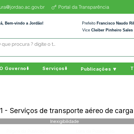
tura@jordao.ac.gov.br
Portal da Transparência
lá, Bem-vindo a Jordão!
Prefeito
Francisco Naudo Ri
Vice
Cleiber Pinheiro Sales
O Governo⬇️
Serviços⬇️
T
Publicações 🔽
1 - Serviços de transporte aéreo de carga
Inexigibilidade
Página da Publicação:
Data da Publicação: