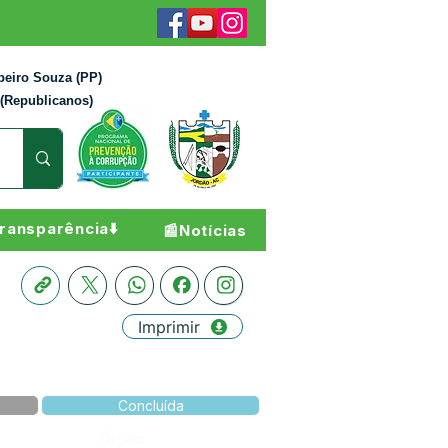
beiro Souza (PP)
 (Republicanos)
ransparência⬇️
📰Notícias
Imprimir
Concluída
Órgão: