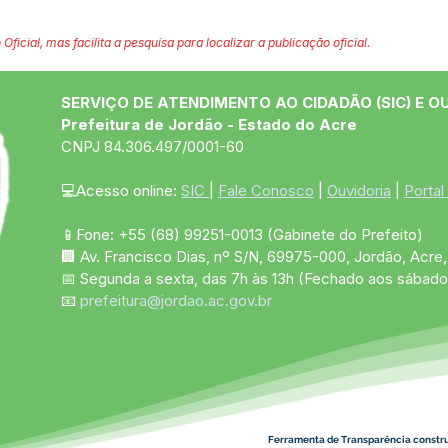
 Oficial, mas facilita a pesquisa para localizar a publicação oficial.
SERVIÇO DE ATENDIMENTO AO CIDADÃO (SIC) E O
Prefeitura de Jordão - Estado do Acre
CNPJ 84.306.497/0001-60
💻Acesso online: 
SIC 
| 
Fale Conosco
 | 
Ouvidoria
 | 
Portal
📱Fone: +55 (68)
99251-0013
(Gabinete do Prefeito)
🏢 Av. Francisco Dias, nº S/N, 69975-000, Jordão, Acre, 
📅 Segunda a sexta, das 7h às 13h (Fechado aos sábado
📧 
prefeitura@jordao.ac.gov.br
Ferramenta de Transparência constr