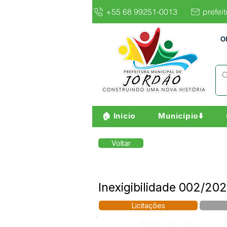
+55 68 99251-0013
prefei
O
🏠 Início
Município⬇️
Voltar
Inexigibilidade 002/202
Licitações
Número do Diário: