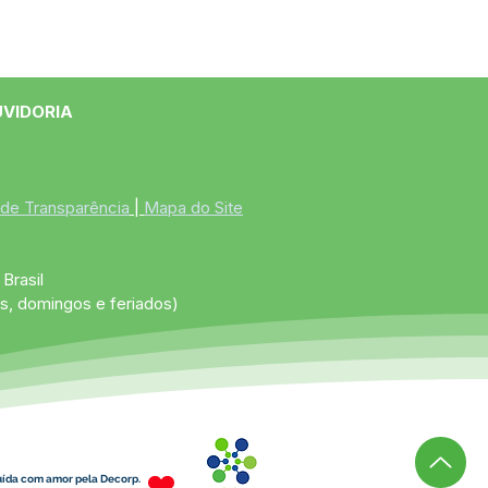
UVIDORIA
 de Transparência
 | 
Mapa do Site
Brasil
s, domingos e feriados)
uída com amor pela Decorp.