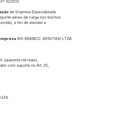
nº 42/2021,
tação
de Empresa Especializada
nsporte aéreo de carga nos trechos
 Jordão, a fim de atender a
a empresa
RIO BRANCO AEROTAXI LTDA
 (quarenta mil reais),
lor com suporte no Art. 25,
.
OUZA