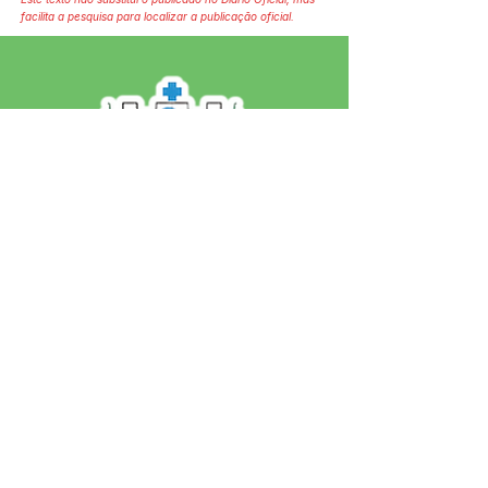
facilita a pesquisa para localizar a publicação oficial.
SERVIÇO DE ATENDIMENTO AO 
CIDADÃO (SIC) E OUVIDORIA
Prefeitura de Jordão - Estado do 
Acre
CNPJ 84.306.497/0001-60
💻Acesso online: 
SIC 
| 
Fale Conosco
 | 
Ouvidoria
 | 
Portal de Transparência
 | 
Mapa do Site