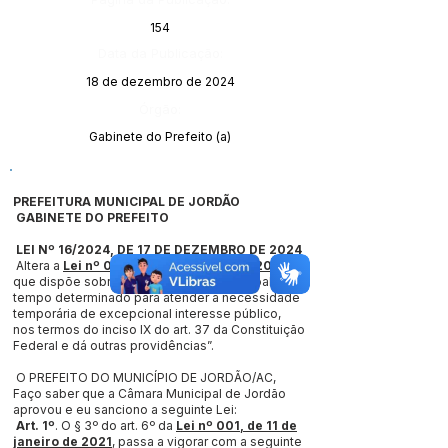
154
Data da Publicação:
18 de dezembro de 2024
Órgão:
Gabinete do Prefeito (a)
PREFEITURA MUNICIPAL DE JORDÃO
GABINETE DO PREFEITO
LEI Nº 16/2024, DE 17 DE DEZEMBRO DE 2024
Altera a
Lei nº 001, de 11 de janeiro de 2021
,
que dispõe sobre a contratação de pessoal por
tempo determinado para atender a necessidade
temporária de excepcional interesse público,
nos termos do inciso IX do art. 37 da Constituição
Federal e dá outras providências”.
O PREFEITO DO MUNICÍPIO DE JORDÃO/AC,
Faço saber que a Câmara Municipal de Jordão
aprovou e eu sanciono a seguinte Lei:
Art. 1º
. O § 3º do art. 6º da
Lei nº 001, de 11 de
janeiro de 2021
, passa a vigorar com a seguinte