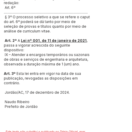
redação:
Art. 6º
...............................................................................................
§ 3º O processo seletivo a que se refere o caput
do art. 6º poderá se dá tanto por meio de
seleção de provas e títulos quanto por meio de
análise de curriculum vitae.
Art. 2º
A
Lei nº 001, de 11 de janeiro de 2021
,
passa a vigorar acrescida do seguinte
dispositivo:
IX – Atender a encargos temporários ou sazonais
de obras e serviços de engenharia e arquitetura,
observada a duração máxima de 1 (um) ano.
Art. 3º
Esta lei entra em vigor na data de sua
publicação, revogadas as disposições em
contrário.
Jordão/AC, 17 de dezembro de 2024.
Naudo Ribeiro
Prefeito de Jordão
Este texto não substitui o publicado no Diário Oficial, mas