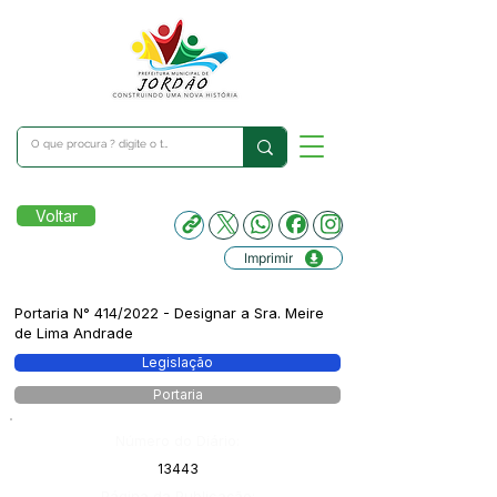
Voltar
Imprimir
Portaria N° 414/2022 - Designar a Sra. Meire
de Lima Andrade
Legislação
Portaria
Número do Diário:
13443
Página da Publicação: