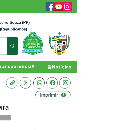
beiro Souza (PP)
 (Republicanos)
ransparência⬇️
📰Notícias
Imprimir
ira
Órgão: