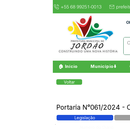
+55 68 99251-0013
prefei
O
🏠 Início
Município⬇️
Voltar
Portaria N°061/2024 - C
Legislação
Número do Diário: