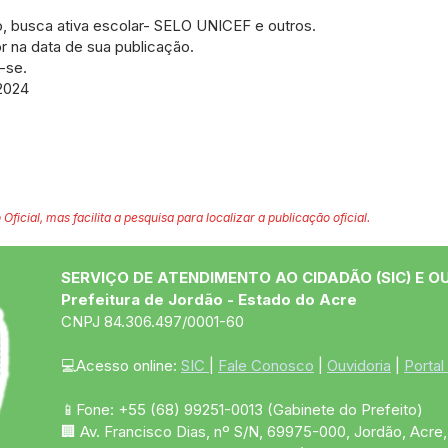
o, busca ativa escolar- SELO UNICEF e outros.
or na data de sua publicação.
-se.
2024
 Oficial, mas facilita a pesquisa para localizar a publicação oficial.
SERVIÇO DE ATENDIMENTO AO CIDADÃO (SIC) E O
Prefeitura de Jordão - Estado do Acre
CNPJ 84.306.497/0001-60
💻Acesso online: 
SIC 
| 
Fale Conosco
 | 
Ouvidoria
 | 
Portal
📱Fone: +55 (68)
99251-0013
(Gabinete do Prefeito)
🏢 Av. Francisco Dias, nº S/N, 69975-000, Jordão, Acre, 