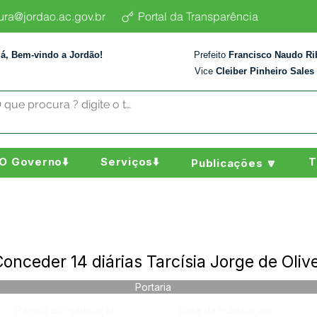
tura@jordao.ac.gov.br
Portal da Transparência
lá, Bem-vindo a Jordão!
Prefeito
Francisco Naudo Ri
Vice
Cleiber Pinheiro Sales
O Governo⬇️
Serviços⬇️
T
Publicações 🔽
onceder 14 diárias Tarcísia Jorge de Olive
Portaria
Página da Publicação:
Data da Publicação: