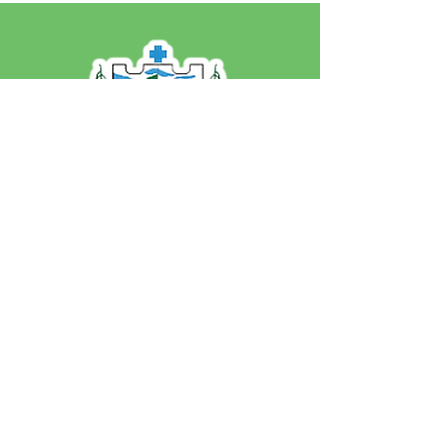
SERVIÇO DE ATENDIMENTO AO 
CIDADÃO (SIC) E OUVIDORIA
Prefeitura de Jordão - Estado do 
Acre
CNPJ 84.306.497/0001-60
💻Acesso online: 
SIC 
| 
Fale Conosco
 | 
Ouvidoria
 | 
Portal de Transparência
 | 
Mapa do Site
📱Fone: +55 (68)
99251-0013
(Gabinete 