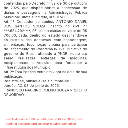
conferidas pelo Decreto nº 52, de 30 de outubro
de 2025, que dispõe sobre a concessão de
diárias e passagens na Administração Pública
Municipal Direta e Indireta, RESOLVE:
Art. 1º Conceder ao senhor, ANTONIO DANIEL
DOS SANTOS SOUZA, inscrito no CPF n°
***.884.292-**, 05 (cinco) diárias no valor de R$
700,00, cada, dentro do estado destinando-se
ao custeio das despesas com hospedagem,
alimentação, locomoção urbana para participar
do lançamento do Programa INOVA, iniciativa do
governo do Brasil, alinhado à PNDR, neste ato
serão realizadas entregas de máquinas,
equipamentos e veículos para fortalecer a
infraestrutura dos Município.
Art. 2º Esta Portaria entra em vigor na data de sua
publicação.
Registre-se, publique-se e cumpra-se.
Jordão-AC, 03 de junho de 2026.
FRANCISCO NAUDINO RIBEIRO SOUZA PREFEITO
DE JORDÃO
Este texto não substitui o publicado no Diário Oficial, mas
facilita a pesquisa para localizar a publicação oficial.