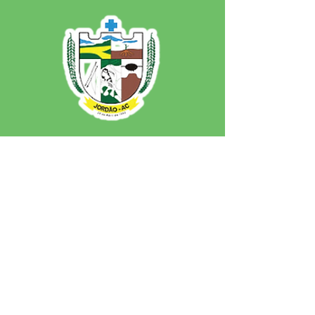
SERVIÇO DE ATENDIMENTO AO 
CIDADÃO (SIC) E OUVIDORIA
Prefeitura de Jordão - Estado do 
Acre
CNPJ 84.306.497/0001-60
💻Acesso online: 
SIC 
| 
Fale Conosco
 | 
Ouvidoria
 | 
Portal de Transparência
 | 
Mapa do Site
📱Fone: +55 (68)
99251-0013
(Gabinete 
do Prefeito)