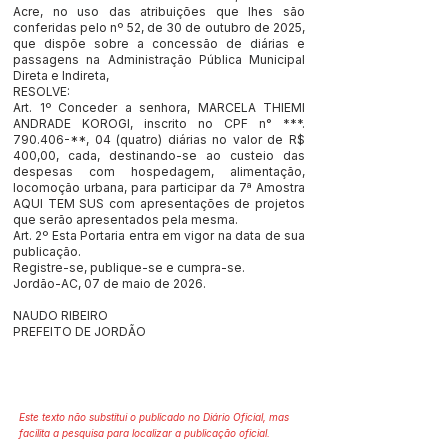
Acre, no uso das atribuições que lhes são
conferidas pelo nº 52, de 30 de outubro de 2025,
que dispõe sobre a concessão de diárias e
passagens na Administração Pública Municipal
Direta e Indireta,
RESOLVE:
Art. 1º Conceder a senhora, MARCELA THIEMI
ANDRADE KOROGI, inscrito no CPF n° ***.
790.406-**, 04 (quatro) diárias no valor de R$
400,00, cada, destinando-se ao custeio das
despesas com hospedagem, alimentação,
locomoção urbana, para participar da 7ª Amostra
AQUI TEM SUS com apresentações de projetos
que serão apresentados pela mesma.
Art. 2º Esta Portaria entra em vigor na data de sua
publicação.
Registre-se, publique-se e cumpra-se.
Jordão-AC, 07 de maio de 2026.
NAUDO RIBEIRO
PREFEITO DE JORDÃO
Este texto não substitui o publicado no Diário Oficial, mas
facilita a pesquisa para localizar a publicação oficial.