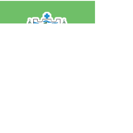
SERVIÇO DE ATENDIMENTO AO 
CIDADÃO (SIC) E OUVIDORIA
Prefeitura de Jordão - Estado do 
Acre
CNPJ 84.306.497/0001-60
💻Acesso online: 
SIC 
| 
Fale Conosco
 | 
Ouvidoria
 | 
Portal de Transparência
 | 
Mapa do Site
📱Fone: +55 (68)
99251-0013
(Gabinete 