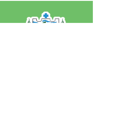
SERVIÇO DE ATENDIMENTO AO 
CIDADÃO (SIC) E OUVIDORIA
Prefeitura de Jordão - Estado do 
Acre
CNPJ 84.306.497/0001-60
💻Acesso online: 
SIC 
| 
Fale Conosco
 | 
Ouvidoria
 | 
Portal de Transparência
 | 
Mapa do Site
📱Fone: +55 (68)
99251-0013
(Gabinete 