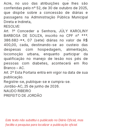
Acre, no uso das atribuições que lhes são
conferidas pelo nº 52, de 30 de outubro de 2025,
que dispõe sobre a concessão de diárias e
passagens na Administração Pública Municipal
Direta e Indireta,
RESOLVE:
Art. 1º Conceder a Senhora, JÚLY KAROLINY
BARBOSA DE SOUZA, inscrito no CPF n° ***.
386.682-**, 07 (sete) diárias no valor de R$
400,00, cada, destinando-se ao custeio das
despesas com hospedagem, alimentação,
locomoção urbana, enquanto participar da
qualificação no manejo de lesão nos pés de
pessoas com diabetes, acontecerá em Rio
Branco – AC.
Art. 2º Esta Portaria entra em vigor na data de sua
publicação.
Registre-se, publique-se e cumpra-se.
Jordão-AC, 25 de junho de 2026.
NAUDO RIBEIRO
PREFEITO DE JORDÃO
Este texto não substitui o publicado no Diário Oficial, mas
facilita a pesquisa para localizar a publicação oficial.