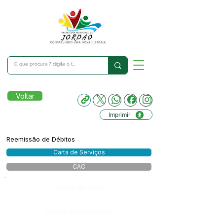
Voltar
Imprimir
Reemissão de Débitos
Carta de Serviços
CAC
Número do Diário:
Página da Publicação: