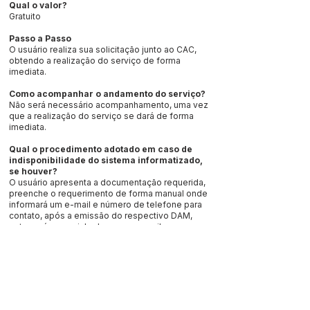
Qual o valor?
Gratuito
Passo a Passo
O usuário realiza sua solicitação junto ao CAC,
obtendo a realização do serviço de forma
imediata.
Como acompanhar o andamento do serviço?
Não será necessário acompanhamento, uma vez
que a realização do serviço se dará de forma
imediata.
Qual o procedimento adotado em caso de
indisponibilidade do sistema informatizado,
se houver?
O usuário apresenta a documentação requerida,
preenche o requerimento de forma manual onde
informará um e-mail e número de telefone para
contato, após a emissão do respectivo DAM,
este será encaminhado para o e-mail
disponibilizado, sendo o usuário informado por
meio de telefone da conclusão do serviço
solicitado.
Ver Online:
https://e-gov.betha.com.br/cdweb