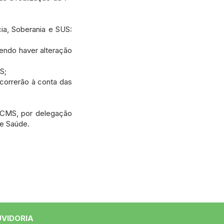
ia, Soberania e SUS:
dendo haver alteração
S;
correrão à conta das
 CMS, por delegação
de Saúde.
UVIDORIA