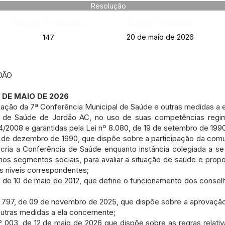
Resolução
Página da Publicação:
Data da Publicação:
20 de maio de 2026
147
DÃO
 DE MAIO DE 2026
zação da 7ª Conferência Municipal de Saúde e outras medidas a 
l de Saúde de Jordão AC, no uso de suas competências regime
14/2008 e garantidas pela Lei nº 8.080, de 19 de setembro de 1990
8 de dezembro de 1990, que dispõe sobre a participação da com
ria a Conferência de Saúde enquanto instância colegiada a se 
os segmentos sociais, para avaliar a situação de saúde e propor
s níveis correspondentes;
 de 10 de maio de 2012, que define o funcionamento dos consel
797, de 09 de novembro de 2025, que dispõe sobre a aprovação 
utras medidas a ela concernente;
03, de 12 de maio de 2026 que dispõe sobre as regras relativa