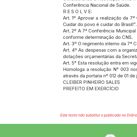
Conferência Nacional de Saúde.
R E S O L V E:
Art. 1º Aprovar a realização da 
Cuidar do povo é cuidar do Brasil!”.
Art. 2º A 7ª Conferência Municipa
conforme determinação do CNS.
Art. 3º O regimento interno da 7ª
Art. 4º As despesas com a organiz
dotações orçamentárias da Secreta
Art. 5° Esta resolução entra em vig
Homologa a resolução N° 003 nos
através da portaria nº 012 de 01 d
CLEIBER PINHEIRO SALES
PREFEITO EM EXERCÍCIO
Este texto não substitui o publicado no Diário