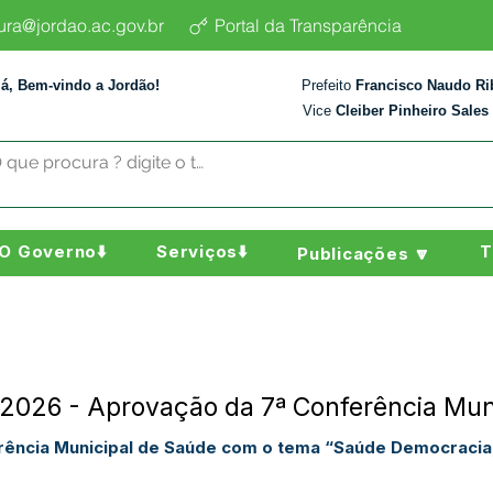
tura@jordao.ac.gov.br
Portal da Transparência
lá, Bem-vindo a Jordão!
Prefeito
Francisco Naudo Ri
Vice
Cleiber Pinheiro Sales
O Governo⬇️
Serviços⬇️
T
Publicações 🔽
026 - Aprovação da 7ª Conferência Mun
rência Municipal de Saúde com o tema “Saúde Democracia,