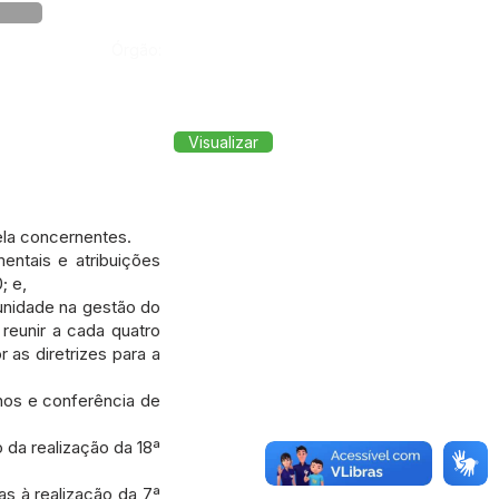
Órgão:
Visualizar
ela concernentes.
ntais e atribuições
; e,
unidade na gestão do
reunir a cada quatro
 as diretrizes para a
hos e conferência de
da realização da 18ª
s à realização da 7ª