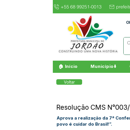
+55 68 99251-0013
prefei
O
🏠 Início
Município⬇️
Voltar
Resolução CMS N°003/2
Aprova a realização da 7ª Confe
povo é cuidar do Brasil!”.