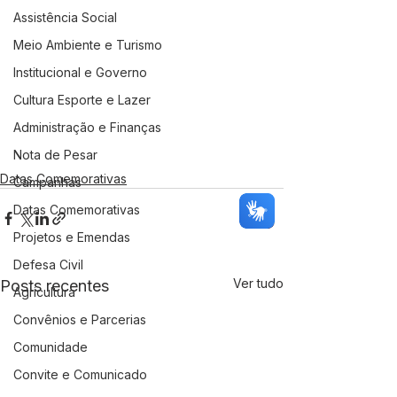
Assistência Social
Meio Ambiente e Turismo
Institucional e Governo
Cultura Esporte e Lazer
Administração e Finanças
Nota de Pesar
Datas Comemorativas
Campanhas
Datas Comemorativas
Projetos e Emendas
Defesa Civil
Ver tudo
Posts recentes
Agricultura
Convênios e Parcerias
Comunidade
Convite e Comunicado