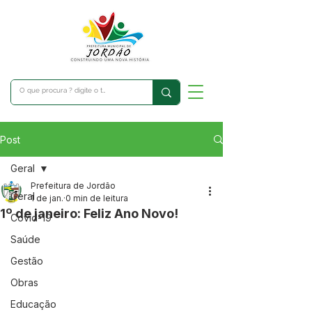
Post
Geral
Prefeitura de Jordão
Geral
1 de jan.
0 min de leitura
1º de janeiro: Feliz Ano Novo!
Covid-19
Saúde
Gestão
Obras
Educação