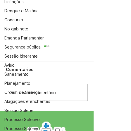
Licitações
Dengue e Malária
Concurso
No gabinete
Emenda Parlamentar
Segurança pública
Sessão itinerante
Aviso
Comentários
Saneamento
Planejamento
Ordem de Serviço
04 de junho: Dia de
10 de maio: Um 
Escreva um comentário
Corpus Christi
das Mães!
Alagações e enchentes
Sessão Solene
Processo Seletivo
Processo Seletivo