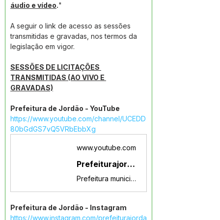
áudio e vídeo
.
"
A seguir o link de acesso as sessões 
transmitidas e gravadas, nos termos da 
legislação em vigor.
SESSÕES DE LICITAÇÕES 
TRANSMITIDAS (AO VIVO E 
GRAVADAS)
Prefeitura de Jordão - YouTube
https://www.youtube.com/channel/UCEDD
80bGdGS7vQ5VRbEbbXg
www.youtube.com
Prefeiturajordaoac
Prefeitura municipal do Jordão -Acre
Prefeitura de Jordão - Instagram
https://www.instagram.com/prefeiturajorda