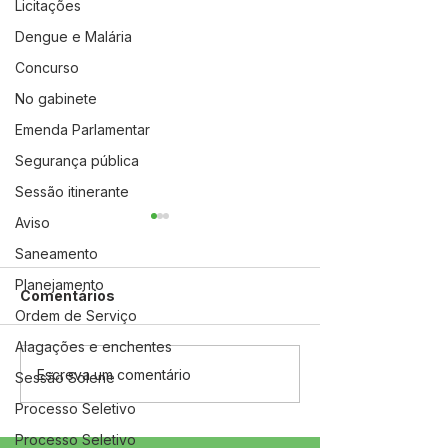
Licitações
Dengue e Malária
Concurso
No gabinete
Emenda Parlamentar
Segurança pública
Sessão itinerante
Aviso
Saneamento
Planejamento
Comentários
Ordem de Serviço
Alagações e enchentes
04 de junho: Dia de
10 de maio: Um 
Escreva um comentário
Sessão Solene
Corpus Christi
das Mães!
Processo Seletivo
Processo Seletivo