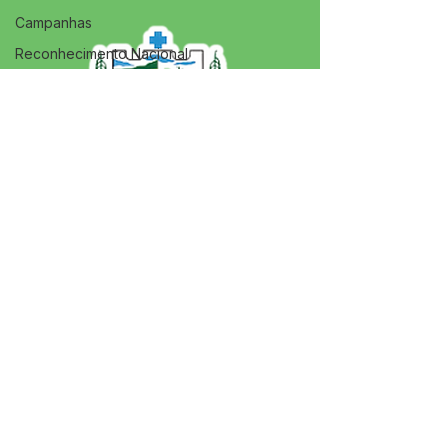
Campanhas
Reconhecimento Nacional
Agricultura
Esporte e Lazer
Aniversário
Memória e Cultura
SERVIÇO DE ATENDIMENTO AO 
CIDADÃO (SIC) E OUVIDORIA
Prefeitura de Jordão - Estado do 
Acre
CNPJ 84.306.497/0001-60
💻Acesso online: 
SIC 
| 
Fale Conosco
 | 
Ouvidoria
 | 
Portal de Transparência
 | 
Mapa do Site
📱Fone: +55 (68)
99251-0013
(Gabinete 
do Prefeito)