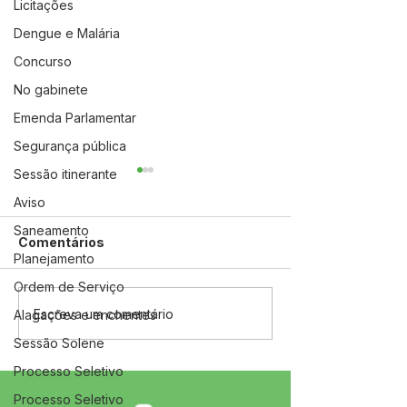
Licitações
Dengue e Malária
Concurso
No gabinete
Emenda Parlamentar
Segurança pública
Sessão itinerante
Aviso
Saneamento
Comentários
Planejamento
Ordem de Serviço
Festival de Praia
Agosto Lilás e
Escreva um comentário
Alagações e enchentes
MAXIMANI 2026
Dourado: Um M
Sessão Solene
Entrega Sucesso
Cuidado, Prote
Absoluto e Consolida a
Conscientizaç
Processo Seletivo
Força da Cultura em
Processo Seletivo