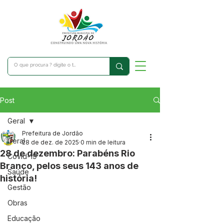
Post
Geral
Prefeitura de Jordão
Geral
28 de dez. de 2025
0 min de leitura
28 de dezembro: Parabéns Rio
Covid-19
Branco, pelos seus 143 anos de
Saúde
história!
Gestão
Obras
Educação