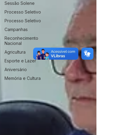
Sessão Solene
Processo Seletivo
Processo Seletivo
Campanhas
Reconhecimento
Nacional
Agricultura
Esporte e Lazer
Aniversário
Memória e Cultura