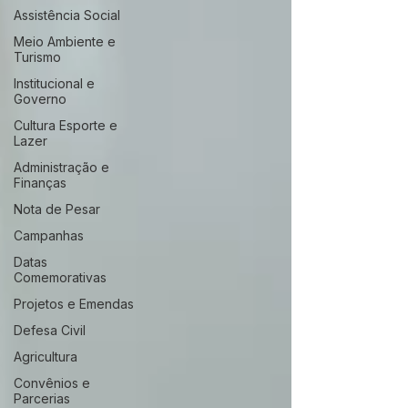
Assistência Social
Meio Ambiente e
Turismo
Institucional e
Governo
Cultura Esporte e
Lazer
Administração e
Finanças
Nota de Pesar
Campanhas
Datas
Comemorativas
Projetos e Emendas
Defesa Civil
Agricultura
Convênios e
Parcerias