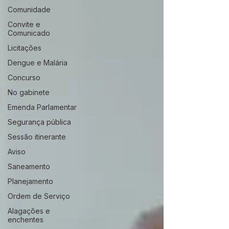
Comunidade
Convite e
Comunicado
Licitações
Dengue e Malária
Concurso
No gabinete
Emenda Parlamentar
Segurança pública
Sessão itinerante
Aviso
Saneamento
Planejamento
Ordem de Serviço
Alagações e
enchentes