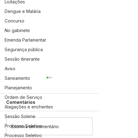
Licitações
Dengue e Malária
Concurso
No gabinete
Emenda Parlamentar
Segurança pública
Sessão itinerante
Aviso
Saneamento
Planejamento
Ordem de Serviço
Comentários
Alagações e enchentes
Sessão Solene
Processo Seletivo
Município celebra 34
Jordão Celebr
Escreva um comentário
anos com vasta
Assinatura de
Processo Seletivo