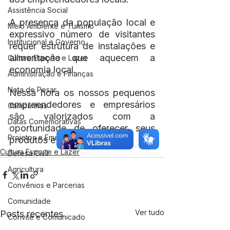
Assistência Social
A presença da população local e 
Meio Ambiente e Turismo
expressivo número de visitantes 
Institucional e Governo
requer estrutura de instalações e 
alimentação que aquecem a 
Cultura Esporte e Lazer
economia local.
Administração e Finanças
Nota de Pesar
Nessa hora os nossos pequenos 
empreendedores e empresários 
Campanhas
são valorizados com a 
Datas Comemorativas
oportunidade de oferecer seus 
Projetos e Emendas
produtos e serviços.
Cultura Esporte e Lazer
Defesa Civil
Agricultura
Convênios e Parcerias
Comunidade
Ver tudo
Posts recentes
Convite e Comunicado