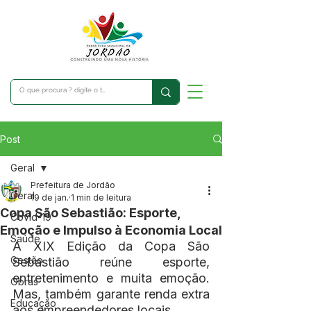
Post
Geral
Prefeitura de Jordão
Geral
19 de jan.
1 min de leitura
Copa São Sebastião: Esporte,
Covid-19
Emoção e Impulso à Economia Local
Saúde
A XIX Edição da Copa São 
Gestão
Sebastião reúne esporte, 
entretenimento e muita emoção. 
Obras
Mas, também garante renda extra 
Educação
aos empreendedores locais.