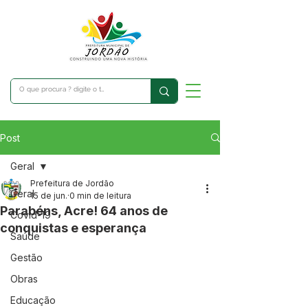
Post
Geral
Prefeitura de Jordão
Geral
15 de jun.
0 min de leitura
Parabéns, Acre! 64 anos de
Covid-19
conquistas e esperança
Saúde
Gestão
Obras
Educação