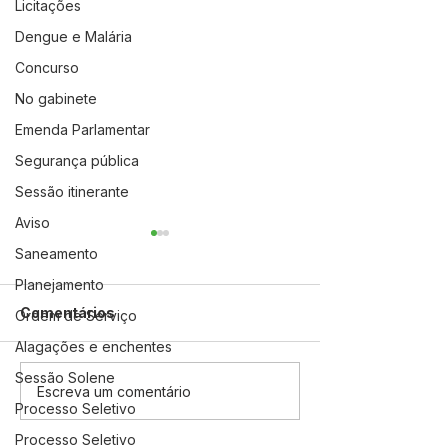
Licitações
Dengue e Malária
Concurso
No gabinete
Emenda Parlamentar
Segurança pública
Sessão itinerante
Aviso
Saneamento
Planejamento
Comentários
Ordem de Serviço
Alagações e enchentes
Sessão Solene
A Revolução Acreana:
Festival de Pra
Escreva um comentário
Processo Seletivo
Do Ouro Branco à
MAXIMANI 20
Incorporação Nacional
Entrega Suces
Processo Seletivo