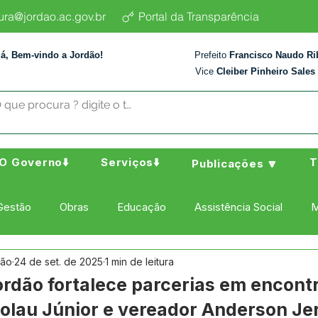
tura@jordao.ac.gov.br
Portal da Transparência
lá, Bem-vindo a Jordão!
Prefeito
Francisco Naudo Ri
Vice
Cleiber Pinheiro Sales
O Governo⬇️
Serviços⬇️
T
Publicações 🔽
Gestão
Obras
Educação
Assistência Social
M
dão
24 de set. de 2025
1 min de leitura
ura Esporte e Lazer
Administração e Finanças
Nota de
Jordão fortalece parcerias em encont
olau Júnior e vereador Anderson J