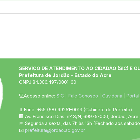
Prefeitura de Jordão
Pref
recebe equipe do
Equ
PROCON/AC para
Aer
SERVIÇO DE ATENDIMENTO AO CIDADÃO (SIC) E O
fortalecer ações em
Área
Prefeitura de Jordão - Estado do Acre
defesa do consumidor
CNPJ 84.306.497/0001-60
💻Acesso online: 
SIC 
| 
Fale Conosco
 | 
Ouvidoria
 | 
Portal
📱Fone: +55 (68)
99251-0013
(Gabinete do Prefeito)
🏢 Av. Francisco Dias, nº S/N, 69975-000, Jordão, Acre, 
📅 Segunda a sexta, das 7h às 13h (Fechado aos sábado
📧 
prefeitura@jordao.ac.gov.br