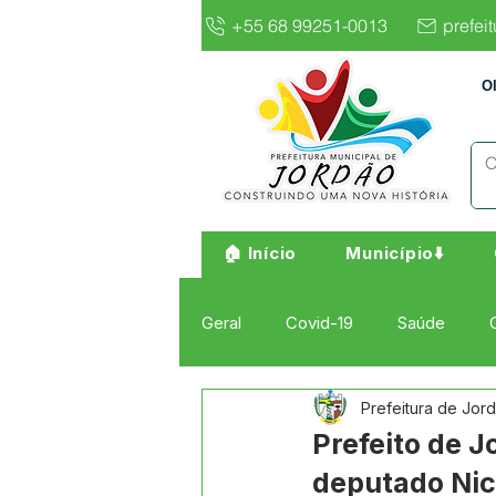
+55 68 99251-0013
prefei
O
🏠 Início
Município⬇️
Geral
Covid-19
Saúde
Prefeitura de Jor
Institucional e Governo
Cult
Prefeito de 
deputado Nic