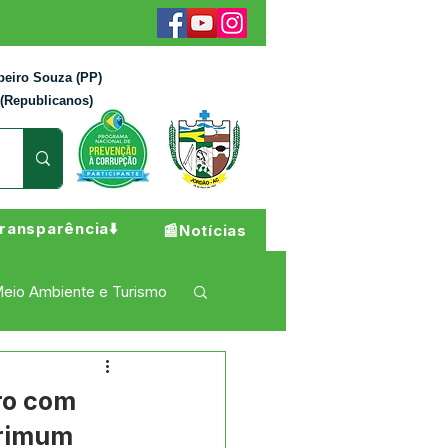
beiro Souza (PP)
 (Republicanos)
ransparência⬇️
📰Notícias
eio Ambiente e Turismo
 Pesar
Campanhas
ro com
erimum