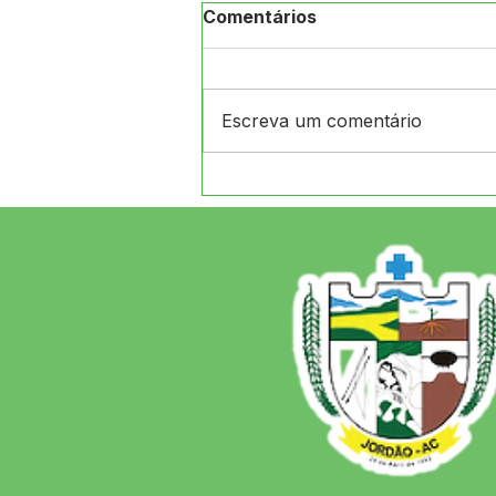
Comentários
Escreva um comentário
Prefeito Naudo assina
convênio de R$ 1 milhão
com o Governo do Estado
para infraestrutura em
Jordão