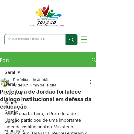
Post
Geral
Prefeitura de Jordão
Geral
12 de jun.
1 min de leitura
Prefeitura de Jordão fortalece
Covid-19
diálogo institucional em defesa da
Saúde
educação
Gestão
Nesta quarta-feira, a Prefeitura de 
Jordão participou de uma importante 
Obras
agenda institucional no Ministério 
Educação
Público, em Tarauacá. Representaram o 