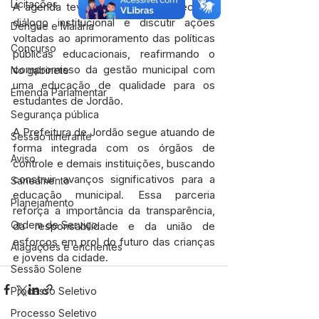
Licitações
A agenda teve como foco fortalecer o 
diálogo institucional e discutir ações 
Dengue e Malária
voltadas ao aprimoramento das políticas 
Concurso
públicas educacionais, reafirmando o 
compromisso da gestão municipal com 
No gabinete
uma educação de qualidade para os 
Emenda Parlamentar
estudantes de Jordão.
Segurança pública
A Prefeitura de Jordão segue atuando de 
Sessão itinerante
forma integrada com os órgãos de 
Aviso
controle e demais instituições, buscando 
construir avanços significativos para a 
Saneamento
educação municipal. Essa parceria 
Planejamento
reforça a importância da transparência, 
Ordem de Serviço
da responsabilidade e da união de 
esforços em prol do futuro das crianças 
Alagações e enchentes
e jovens da cidade.
Sessão Solene
Processo Seletivo
Processo Seletivo