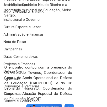
município o prefeito Naudo Ribeiro e a 
Assistência Social
secretária municipal de Educação, Meire 
Meio Ambiente e Turismo
Sérgio.
Institucional e Governo
Cultura Esporte e Lazer
Administração e Finanças
Nota de Pesar
Campanhas
Datas Comemorativas
Projetos e Emendas
O encontro contou com a presença do 
Defesa Civil
Dr. Abelardo Townes, Coordenador do 
Centro de Apoio Operacional de Defesa 
Agricultura
da Educação (CAOPEDUC), e do Dr. 
Convênios e Parcerias
Leonardo Honorato, Coordenador do 
Grupo de Atuação Especial de Defesa 
Comunidade
da Educação (GAEDE).
Convite e Comunicado