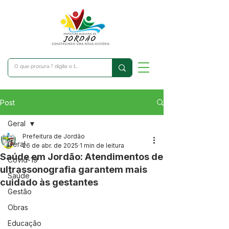
Post
Geral
Prefeitura de Jordão
Geral
26 de abr. de 2025
1 min de leitura
Saúde em Jordão: Atendimentos de
Covid-19
ultrassonografia garantem mais
Saúde
cuidado às gestantes
Gestão
Obras
Educação