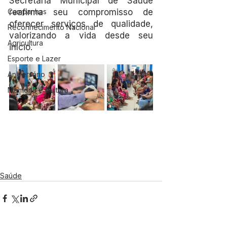
Secretaria Municipal de Saúde 
Campanhas
reafirma seu compromisso de 
oferecer serviços de qualidade, 
Reconhecimento Nacional
valorizando a vida desde seu 
Agricultura
início.
Esporte e Lazer
Aniversário
Memória e Cultura
Saúde