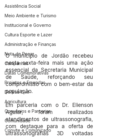
Assistência Social
Meio Ambiente e Turismo
Institucional e Governo
Cultura Esporte e Lazer
Administração e Finanças
Nota de Pesar
O município de Jordão recebeu 
nesta sexta-feira mais uma ação 
Campanhas
essencial da Secretaria Municipal 
Datas Comemorativas
de Saúde, reforçando seu 
Projetos e Emendas
compromisso com o bem-estar da 
população.
Defesa Civil
Agricultura
Em parceria com o Dr. Elienson 
Convênios e Parcerias
Aguiar, foram realizados 
atendimentos de ultrassonografia, 
Comunidade
com destaque para a oferta de 
Convite e Comunicado
ultrassonografias 3D voltadas 