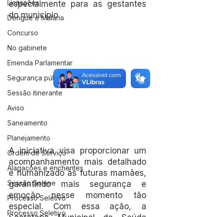
Licitações
especialmente para as gestantes 
do município.
Dengue e Malária
Concurso
No gabinete
Emenda Parlamentar
Segurança pública
Sessão itinerante
Aviso
Saneamento
Planejamento
A iniciativa visa proporcionar um 
Ordem de Serviço
acompanhamento mais detalhado 
Alagações e enchentes
e humanizado às futuras mamães, 
Sessão Solene
garantindo mais segurança e 
emoção nesse momento tão 
Processo Seletivo
especial. Com essa ação, a 
Processo Seletivo