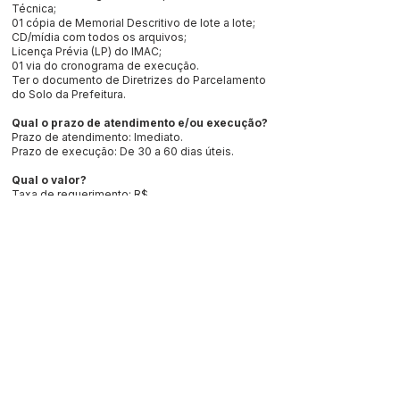
Técnica;
01 cópia de Memorial Descritivo de lote a lote;
CD/mídia com todos os arquivos;
Licença Prévia (LP) do IMAC;
01 via do cronograma de execução.
Ter o documento de Diretrizes do Parcelamento
do Solo da Prefeitura.
Qual o prazo de atendimento e/ou execução?
Prazo de atendimento: Imediato.
Prazo de execução: De 30 a 60 dias úteis.
Qual o valor?
Taxa de requerimento: R$
Unidade Federativa é atualizada anualmente.
Passo a Passo
A solicitação será encaminhada ao Departamento
de Desenvolvimento Urbano para análise e
Relatório Técnico.
Não havendo inconsistência será encaminhado
ao Departamento de Licenciamento e Aprovação
de Projetos para emissão do documento. Caso
contrário, será feito contato com o interessado
pelos telefones informados, aguardando o
requerente comparecer para sanar pendências.
Estará disponível para a retirada do documento
pelo requerente e posterior arquivo do