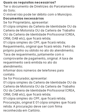
Quais os requisitos necessários?
Ter o documento de Diretrizes do Parcelamento
do Solo;
O imóvel não pode ter débito com o Município.
Documentos necessários
Se for Proprietário, apresentar:
01 cópia simples da Carteira de Identidade OU da
Carteira de Motorista OU da Carteira de Trabalho
OU da Carteira de Identidade Profissional (CREA,
CRM, OAB etc), que ficará retida;
01 cópia simples do CPF, que ficará retida;
Requerimento, original que ficará retido. Feito de
próprio punho ou obtido no ato do atendimento;
Taxa de requerimento, juntamente com o
comprovante de pagamento, original. A taxa de
requerimento será emitida no ato do
atendimento;
Informar dois números de telefones para
contato.
Se for Procurador, apresentar:
01 cópia simples da Carteira de Identidade OU da
Carteira de Motorista OU da Carteira de Trabalho
OU da Carteira de Identidade Profissional (CREA,
CRM, OAB etc), que ficará retida;
01 cópia simples do CPF, que ficará retida;
Procuração, original E 01 cópia simples que ficará
retida. A procuração deve ser com firma
reconhecida em Cartório.