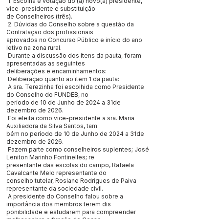
1. Escolha e votação do (a) novo(a) presidente,
vice-presidente e substituição
de Conselheiros (três).
2. Dúvidas do Conselho sobre a questão da
Contratação dos profissionais
aprovados no Concurso Público e início do ano
letivo na zona rural.
Durante a discussão dos itens da pauta, foram
apresentadas as seguintes
deliberações e encaminhamentos:
Deliberação quanto ao item 1 da pauta:
A sra. Terezinha foi escolhida como Presidente
do Conselho do FUNDEB, no
período de 10 de Junho de 2024 a 31de
dezembro de 2026.
Foi eleita como vice-presidente a sra. Maria
Auxiliadora da Silva Santos, tam
bém no período de 10 de Junho de 2024 a 31de
dezembro de 2026.
Fazem parte como conselheiros suplentes; José
Leniton Marinho Fontinelles; re
presentante das escolas do campo, Rafaela
Cavalcante Melo representante do
conselho tutelar, Rosiane Rodrigues de Paiva
representante da sociedade civil.
A presidente do Conselho falou sobre a
importância dos membros terem dis
ponibilidade e estudarem para compreender