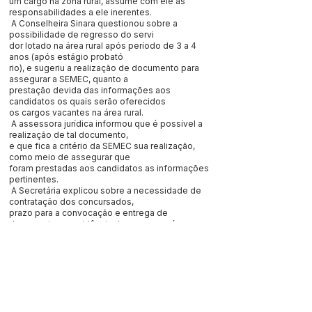
um cargo na zona rural, assume com ele as
responsabilidades a ele inerentes.
A Conselheira Sinara questionou sobre a
possibilidade de regresso do servi
dor lotado na área rural após período de 3 a 4
anos (após estágio probató
rio), e sugeriu a realização de documento para
assegurar a SEMEC, quanto a
prestação devida das informações aos
candidatos os quais serão oferecidos
os cargos vacantes na área rural.
A assessora jurídica informou que é possível a
realização de tal documento,
e que fica a critério da SEMEC sua realização,
como meio de assegurar que
foram prestadas aos candidatos as informações
pertinentes.
A Secretária explicou sobre a necessidade de
contratação dos concursados,
prazo para a convocação e entrega de
documentos providência de exames mé
dicos dos candidatos e a necessidade que a
SEMEC teve de contratar de forma
direta professores, no prazo de 1 mês para início
do ano letivo na área rural.
O Conselheiro Luiz da Silva de Sousa (Meleiro),
falou aos presentes sobre a
responsabilidade que recai sobre o Conselho do