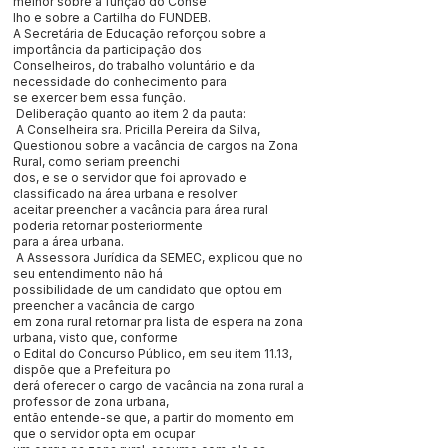
melhor sobre a função do Conse
lho e sobre a Cartilha do FUNDEB.
A Secretária de Educação reforçou sobre a
importância da participação dos
Conselheiros, do trabalho voluntário e da
necessidade do conhecimento para
se exercer bem essa função.
Deliberação quanto ao item 2 da pauta:
A Conselheira sra. Pricilla Pereira da Silva,
Questionou sobre a vacância de cargos na Zona
Rural, como seriam preenchi
dos, e se o servidor que foi aprovado e
classificado na área urbana e resolver
aceitar preencher a vacância para área rural
poderia retornar posteriormente
para a área urbana.
A Assessora Jurídica da SEMEC, explicou que no
seu entendimento não há
possibilidade de um candidato que optou em
preencher a vacância de cargo
em zona rural retornar pra lista de espera na zona
urbana, visto que, conforme
o Edital do Concurso Público, em seu item 11.13,
dispõe que a Prefeitura po
derá oferecer o cargo de vacância na zona rural a
professor de zona urbana,
então entende-se que, a partir do momento em
que o servidor opta em ocupar