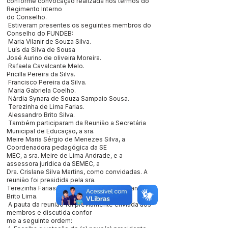
conforme convocação realizada nos termos do
Regimento Interno
do Conselho.
Estiveram presentes os seguintes membros do
Conselho do FUNDEB:
Maria Vilanir de Souza Silva.
Luís da Silva de Sousa
José Aurino de oliveira Moreira.
Rafaela Cavalcante Melo.
Pricilla Pereira da Silva.
Francisco Pereira da Silva.
Maria Gabriela Coelho.
Nárdia Synara de Souza Sampaio Sousa.
Terezinha de Lima Farias.
Alessandro Brito Silva.
Também participaram da Reunião a Secretária
Municipal de Educação, a sra.
Meire Maria Sérgio de Menezes Silva, a
Coordenadora pedagógica da SE
MEC, a sra. Meire de Lima Andrade, e a
assessora jurídica da SEMEC, a
Dra. Crislane Silva Martins, como convidadas. A
reunião foi presidida pela sra.
Terezinha Farias e secretariada por Alessandro
Brito Lima.
A pauta da reunião foi previamente enviada aos
membros e discutida confor
me a seguinte ordem: