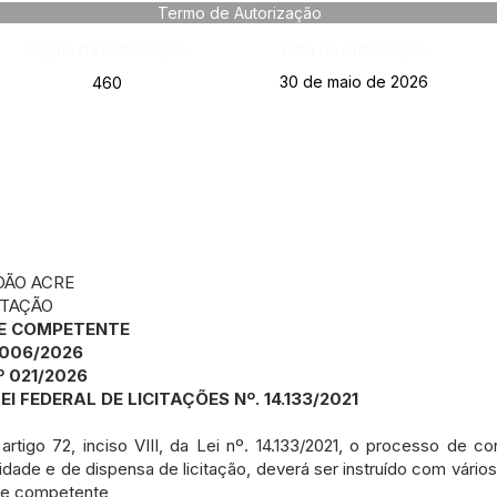
Termo de Autorização
Página da Publicação:
Data da Publicação:
30 de maio de 2026
460
DÃO ACRE
ITAÇÃO
E COMPETENTE
 006/2026
 021/2026
 LEI FEDERAL DE LICITAÇÕES Nº. 14.133/2021
rtigo 72, inciso VIII, da Lei nº. 14.133/2021, o processo de co
idade e de dispensa de licitação, deverá ser instruído com vári
ade competente