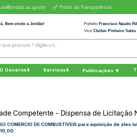
tura@jordao.ac.gov.br
Portal da Transparência
lá, Bem-vindo a Jordão!
Prefeito
Francisco Naudo Ri
Vice
Cleiber Pinheiro Sales
O Governo⬇️
Serviços⬇️
T
Publicações 🔽
dade Competente - Dispensa de Licitação
JSO COMERCIO DE COMBUSTIVEIS para aquisição de óleo lubr
10,00.