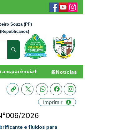
beiro Souza (PP)
 (Republicanos)
ransparência⬇️
📰Notícias
Imprimir
 N°006/2026
ificante e fluidos para