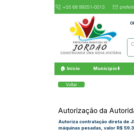
+55 68 99251-0013
prefei
O
🏠 Início
Município⬇️
Voltar
Autorização da Autori
Autoriza contratação direta de 
máquinas pesadas, valor R$ 59.3