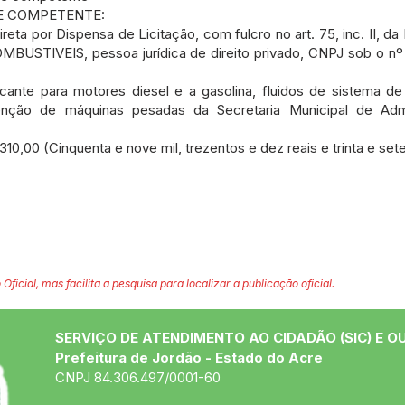
E COMPETENTE:
ireta por Dispensa de Licitação, com fulcro no art. 75, inc. II, da 
STIVEIS, pessoa jurídica de direito privado, CNPJ sob o nº 
cante para motores diesel e a gasolina, fluidos de sistema de 
tenção de máquinas pesadas da Secretaria Municipal de Adm
0 (Cinquenta e nove mil, trezentos e dez reais e trinta e set
 Oficial, mas facilita a pesquisa para localizar a publicação oficial.
SERVIÇO DE ATENDIMENTO AO CIDADÃO (SIC) E O
Prefeitura de Jordão - Estado do Acre
CNPJ 84.306.497/0001-60