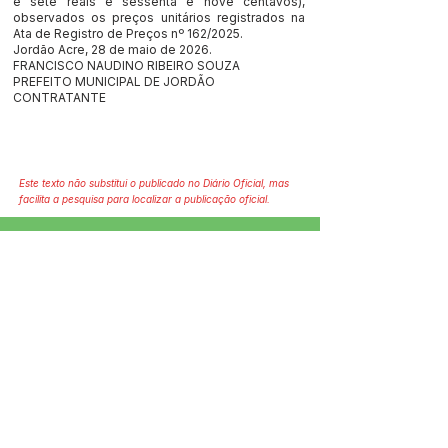
e sete reais e sessenta e nove centavos),
observados os preços unitários registrados na
Ata de Registro de Preços nº 162/2025.
Jordão Acre, 28 de maio de 2026.
FRANCISCO NAUDINO RIBEIRO SOUZA
PREFEITO MUNICIPAL DE JORDÃO
CONTRATANTE
Este texto não substitui o publicado no Diário Oficial, mas
facilita a pesquisa para localizar a publicação oficial.
SERVIÇO DE ATENDIMENTO AO 