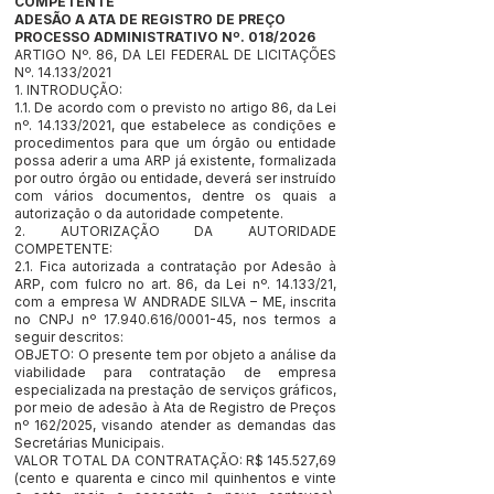
COMPETENTE
ADESÃO A ATA DE REGISTRO DE PREÇO
PROCESSO ADMINISTRATIVO Nº. 018/2026
ARTIGO Nº. 86, DA LEI FEDERAL DE LICITAÇÕES
Nº. 14.133/2021
1. INTRODUÇÃO:
1.1. De acordo com o previsto no artigo 86, da Lei
nº. 14.133/2021, que estabelece as condições e
procedimentos para que um órgão ou entidade
possa aderir a uma ARP já existente, formalizada
por outro órgão ou entidade, deverá ser instruído
com vários documentos, dentre os quais a
autorização o da autoridade competente.
2. AUTORIZAÇÃO DA AUTORIDADE
COMPETENTE:
2.1. Fica autorizada a contratação por Adesão à
ARP, com fulcro no art. 86, da Lei nº. 14.133/21,
com a empresa W ANDRADE SILVA – ME, inscrita
no CNPJ nº
17.940.616
/0001-45, nos termos a
seguir descritos:
OBJETO: O presente tem por objeto a análise da
viabilidade para contratação de empresa
especializada na prestação de serviços gráficos,
por meio de adesão à Ata de Registro de Preços
nº 162/2025, visando atender as demandas das
Secretárias Municipais.
VALOR TOTAL DA CONTRATAÇÃO: R$ 145.527,69
(cento e quarenta e cinco mil quinhentos e vinte