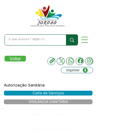
Voltar
Imprimir
Autorização Sanitária
Carta de Serviços
VIGILÂNCIA SANITÁRIA
Número do Diário:
Página da Publicação: