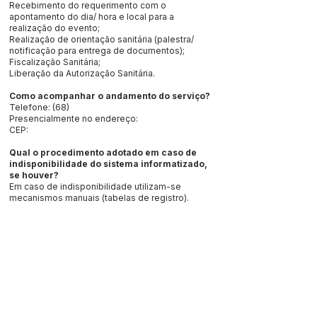
Recebimento do requerimento com o
apontamento do dia/ hora e local para a
realização do evento;
Realização de orientação sanitária (palestra/
notificação para entrega de documentos);
Fiscalização Sanitária;
Liberação da Autorização Sanitária.
Como acompanhar o andamento do serviço?
Telefone: (68)
Presencialmente no endereço:
CEP:
Qual o procedimento adotado em caso de
indisponibilidade do sistema informatizado,
se houver?
Em caso de indisponibilidade utilizam-se
mecanismos manuais (tabelas de registro).
Este texto não substitui o publicado no Diário Oficial, mas
facilita a pesquisa para localizar a publicação oficial.