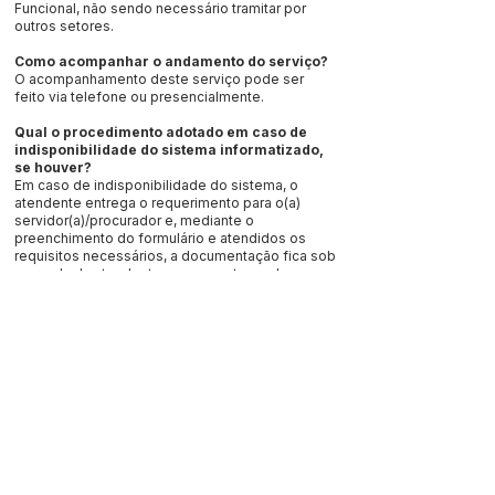
Funcional, não sendo necessário tramitar por
outros setores.
Como acompanhar o andamento do serviço?
O acompanhamento deste serviço pode ser
feito via telefone ou presencialmente.
Qual o procedimento adotado em caso de
indisponibilidade do sistema informatizado,
se houver?
Em caso de indisponibilidade do sistema, o
atendente entrega o requerimento para o(a)
servidor(a)/procurador e, mediante o
preenchimento do formulário e atendidos os
requisitos necessários, a documentação fica sob
a guarda da atendente para, ao retorno do
sistema, formalizar o processo e ligar para o
servidor/procurador informando o número de
protocolo.
Este texto não substitui o publicado no Diário Oficial, mas
facilita a pesquisa para localizar a publicação oficial.