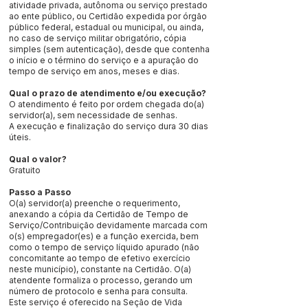
atividade privada, autônoma ou serviço prestado
ao ente público, ou Certidão expedida por órgão
público federal, estadual ou municipal, ou ainda,
no caso de serviço militar obrigatório, cópia
simples (sem autenticação), desde que contenha
o início e o término do serviço e a apuração do
tempo de serviço em anos, meses e dias.
Qual o prazo de atendimento e/ou execução?
O atendimento é feito por ordem chegada do(a)
servidor(a), sem necessidade de senhas.
A execução e finalização do serviço dura 30 dias
úteis.
Qual o valor?
Gratuito
Passo a Passo
O(a) servidor(a) preenche o requerimento,
anexando a cópia da Certidão de Tempo de
Serviço/Contribuição devidamente marcada com
o(s) empregador(es) e a função exercida, bem
como o tempo de serviço líquido apurado (não
concomitante ao tempo de efetivo exercício
neste município), constante na Certidão. O(a)
atendente formaliza o processo, gerando um
número de protocolo e senha para consulta.
Este serviço é oferecido na Seção de Vida