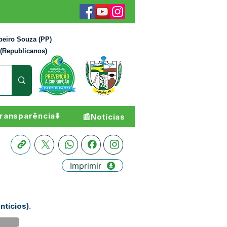
beiro Souza (PP)
 (Republicanos)
ransparência⬇️
📰Notícias
Imprimir
tícios).