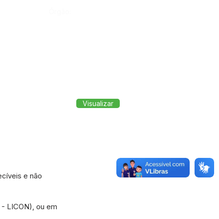
Órgão:
Visualizar
cíveis e não
C - LICON), ou em