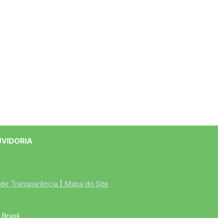
UVIDORIA
 de Transparência
 | 
Mapa do Site
Brasil