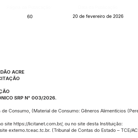
Página da Publicação:
Data da Publicação:
20 de fevereiro de 2026
60
RDÃO ACRE
CITAÇÃO
AÇÃO
NICO SRP N° 003/2026.
s de Consumo, (Material de Consumo: Gêneros Alimentícios (Pere
no site
https://licitanet.com.br/,
ou no site desta Instituição:
site externo.tceac.tc.br. (Tribunal de Contas do Estado – TCE/A