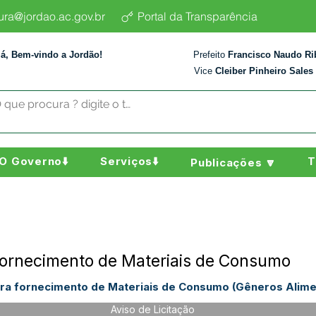
tura@jordao.ac.gov.br
Portal da Transparência
lá, Bem-vindo a Jordão!
Prefeito
Francisco Naudo Ri
Vice
Cleiber Pinheiro Sales
O Governo⬇️
Serviços⬇️
T
Publicações 🔽
ornecimento de Materiais de Consumo
para fornecimento de Materiais de Consumo (Gêneros Alimen
Aviso de Licitação