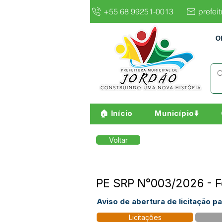
+55 68 99251-0013
prefei
O
🏠 Início
Município⬇️
Voltar
PE SRP N°003/2026 - F
Aviso de abertura de licitação 
Licitações