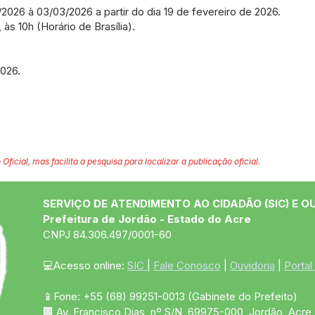
2/2026 à 03/03/2026 a partir do dia 19 de fevereiro de 2026.
s 10h (Horário de Brasília).
2026.
 Oficial, mas facilita a pesquisa para localizar a publicação oficial.
SERVIÇO DE ATENDIMENTO AO CIDADÃO (SIC) E O
Prefeitura de Jordão - Estado do Acre
CNPJ 84.306.497/0001-60
💻Acesso online: 
SIC 
| 
Fale Conosco
 | 
Ouvidoria
 | 
Portal
📱Fone: +55 (68)
99251-0013
(Gabinete do Prefeito)
🏢 Av. Francisco Dias, nº S/N, 69975-000, Jordão, Acre, 