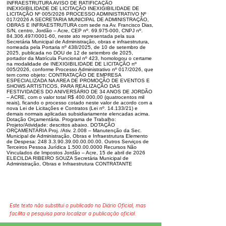
INFRAESTRUTURA AVISO DE RATIFICAÇÃO
INEXIGIBILIDADE DE LICITAÇÃO INEXIGIBILIDADE DE
LICITAÇÃO Nº 005/2026 PROCESSO ADMINISTRATIVO Nº
017/2026 A SECRETARIA MUNICIPAL DE ADMINISTRAÇÃO,
OBRAS E INFRAESTRUTURA com sede na Av. Francisco Dias,
S/N, centro, Jordão – Acre, CEP nº. 69.975-000, CNPJ nº.
84.306.497/0001-60, neste ato representada pela sua
Secretária Municipal de Administração, obras e infraestrutura,
nomeada pela Portaria nº 438/2025, de 10 de setembro de
2025, publicada no DOU de 12 de setembro de 2025,
portador da Matrícula Funcional nº 423, homologou o certame
na modalidade de INEXIGIBILIDADE DE LICITAÇÃO nº
005/2026, conforme Processo Administrativo nº 017/2026, que
tem como objeto: CONTRATAÇÃO DE EMPRESA
ESPECIALIZADA NA AREA DE PROMOÇÃO DE EVENTOS E
SHOWS ARTISTICOS, PARA REALIZAÇÃO DAS
FESTIVIDADES DO ANIVERSÁRIO DE 34 ANOS DE JORDÃO
– ACRE, com o valor total R$ 400.000,00 (quatrocentos mil
reais), ficando o processo cotado neste valor de acordo com a
nova Lei de Licitações e Contratos (Lei nº. 14.133/21) e
demais normais aplicadas subsidiariamente elencadas acima.
Dotação Orçamentária. Programa de Trabalho:
Projeto/Atividade: descritos abaixo. DOTAÇÃO
ORÇAMENTÁRIA Proj. /Ativ. 2.008 – Manutenção da Sec.
Municipal de Administração, Obras e Infraestrutura Elemento
de Despesa: 248 3.3.90.39.00.00.00.00. Outros Serviços de
Terceiros Pessoa Jurídica 1.500.00.0000 Recursos Não
Vinculados de Impostos Jordão – Acre, 15 de abril de 2026
ELECILDA RIBEIRO SOUZA Secretária Municipal de
Administração, Obras e Infraestrutura CONTRATANTE
Este texto não substitui o publicado no Diário Oficial, mas
facilita a pesquisa para localizar a publicação oficial.