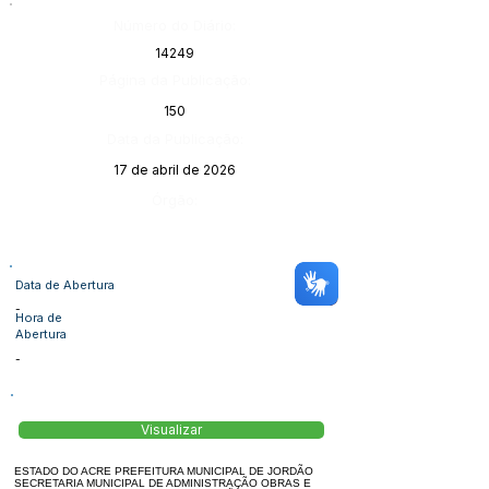
Número do Diário:
14249
Página da Publicação:
150
Data da Publicação:
17 de abril de 2026
Órgão:
Data de Abertura
-
Hora de
Abertura
-
Visualizar
ESTADO DO ACRE PREFEITURA MUNICIPAL DE JORDÃO
SECRETARIA MUNICIPAL DE ADMINISTRAÇÃO OBRAS E