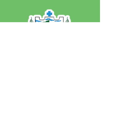
SERVIÇO DE ATENDIMENTO AO 
CIDADÃO (SIC) E OUVIDORIA
Prefeitura de Jordão - Estado do 
Acre
CNPJ 84.306.497/0001-60
💻Acesso online: 
SIC 
| 
Fale Conosco
 | 
Ouvidoria
 | 
Portal de Transparência
 | 
Mapa do Site
📱Fone: +55 (68)
99251-0013
(Gabinete 