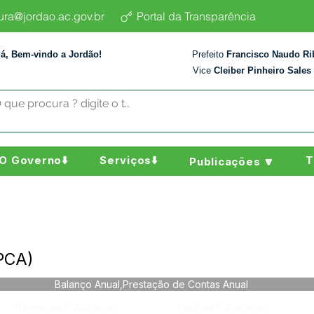
tura@jordao.ac.gov.br
Portal da Transparência
lá, Bem-vindo a Jordão!
Prefeito
Francisco Naudo Ri
Vice
Cleiber Pinheiro Sales
O Governo⬇️
Serviços⬇️
T
Publicações 🔽
(PCA)
Balanço Anual,Prestação de Contas Anual
Página da Publicação:
Data da Publicação: