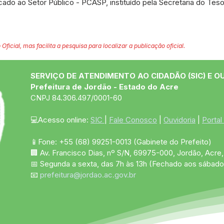
cado ao Setor Público - PCASP, instituído pela Secretaria do Tes
 Oficial, mas facilita a pesquisa para localizar a publicação oficial.
SERVIÇO DE ATENDIMENTO AO CIDADÃO (SIC) E O
Prefeitura de Jordão - Estado do Acre
CNPJ 84.306.497/0001-60
💻Acesso online: 
SIC 
| 
Fale Conosco
 | 
Ouvidoria
 | 
Portal
📱Fone: +55 (68)
99251-0013
(Gabinete do Prefeito)
🏢 Av. Francisco Dias, nº S/N, 69975-000, Jordão, Acre, 
📅 Segunda a sexta, das 7h às 13h (Fechado aos sábado
📧 
prefeitura@jordao.ac.gov.br