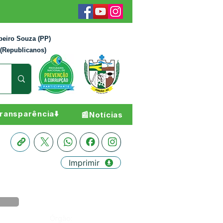
beiro Souza (PP)
 (Republicanos)
ransparência⬇️
📰Notícias
Imprimir
Órgão: