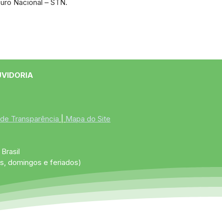
ouro Nacional – STN.
UVIDORIA
 de Transparência
 | 
Mapa do Site
Brasil
s, domingos e feriados)