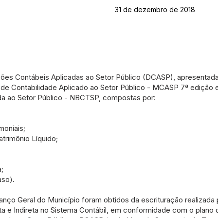
31 de dezembro de 2018
ações Contábeis Aplicadas ao Setor Público (DCASP), apresentad
 de Contabilidade Aplicado ao Setor Público - MCASP 7ª edição
cada ao Setor Público - NBCTSP, compostas por:
moniais;
rimônio Líquido;
;
aso).
nço Geral do Município foram obtidos da escrituração realizada
ta e Indireta no Sistema Contábil, em conformidade com o plano