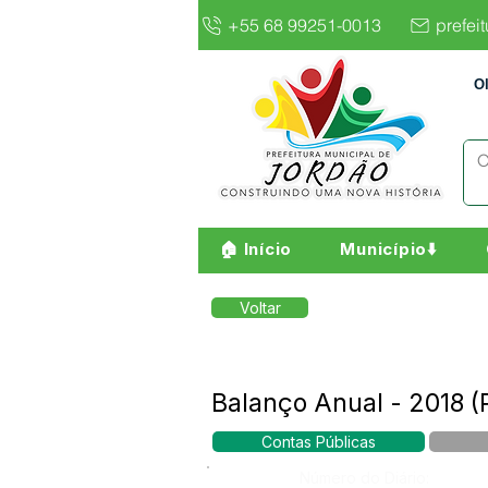
+55 68 99251-0013
prefei
O
🏠 Início
Município⬇️
Voltar
Balanço Anual - 2018 
Contas Públicas
Número do Diário: