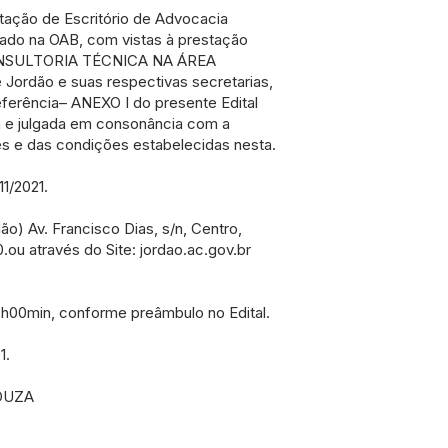
tação de Escritório de Advocacia
rado na OAB, com vistas à prestação
ONSULTORIA TÉCNICA NA ÁREA
 Jordão e suas respectivas secretarias,
ferência– ANEXO I do presente Edital
a e julgada em consonância com a
es e das condições estabelecidas nesta.
11/2021.
ão) Av. Francisco Dias, s/n, Centro,
ou através do Site: jordao.ac.gov.br
9:h00min, conforme preâmbulo no Edital.
1.
OUZA