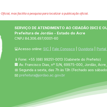
 Oficial, mas facilita a pesquisa para localizar a publicação oficial.
SERVIÇO DE ATENDIMENTO AO CIDADÃO (SIC) E O
Prefeitura de Jordão - Estado do Acre
CNPJ 84.306.497/0001-60
💻Acesso online: 
SIC 
| 
Fale Conosco
 | 
Ouvidoria
 | 
Portal
📱Fone: +55 (68)
99251-0013
(Gabinete do Prefeito)
🏢 Av. Francisco Dias, nº S/N, 69975-000, Jordão, Acre, 
📅 Segunda a sexta, das 7h às 13h (Fechado aos sábado
📧 
prefeitura@jordao.ac.gov.br