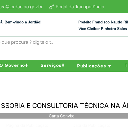
tura@jordao.ac.gov.br
Portal da Transparência
lá, Bem-vindo a Jordão!
Prefeito
Francisco Naudo Ri
Vice
Cleiber Pinheiro Sales
O Governo⬇️
Serviços⬇️
T
Publicações 🔽
SESSORIA E CONSULTORIA TÉCNICA NA Á
Carta Convite
Página da Publicação:
Data da Publicação: