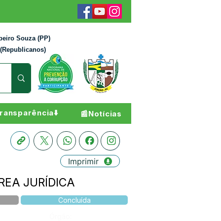
beiro Souza (PP)
 (Republicanos)
ransparência⬇️
📰Notícias
Imprimir
REA JURÍDICA
Concluída
Órgão: