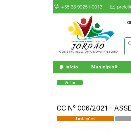
+55 68 99251-0013
prefei
O
🏠 Início
Município⬇️
Voltar
CC N° 006/2021 - AS
Licitações
Número do Diário: