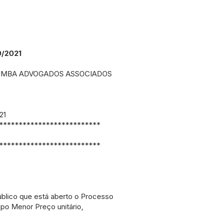
/2021
UMBA ADVOGADOS ASSOCIADOS
21
**************************
**************************
lico que está aberto o Processo
ipo Menor Preço unitário,