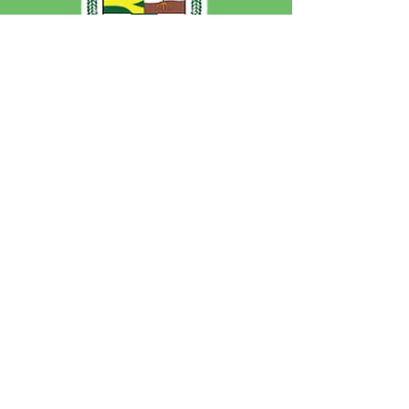
SERVIÇO DE ATENDIMENTO AO 
CIDADÃO (SIC) E OUVIDORIA
Prefeitura de Jordão - Estado do 
Acre
CNPJ 84.306.497/0001-60
💻Acesso online: 
SIC 
| 
Fale Conosco
 | 
Ouvidoria
 | 
Portal de Transparência
 | 
Mapa do Site
📱Fone: +55 (68)
99251-0013
(Gabinete 
do Prefeito)
🏢 Av. Francisco Dias, nº S/N, 69975-
000, Jordão, Acre, Brasil
📅 Segunda a sexta, das 7h às 13h 