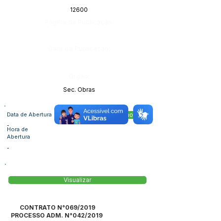
12600
Página da Publicação:
Data da Publicação:
Órgão:
Sec. Obras
Data de Abertura
Acessar Pasta no Drive
-
Hora de
Abertura
-
Visualizar
CONTRATO N°069/2019
PROCESSO ADM. N°042/2019