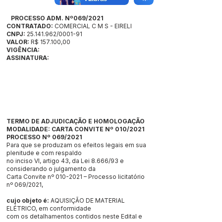
PROCESSO ADM. Nº069/2021
CONTRATADO:
COMERCIAL C M S - EIRELI
CNPJ:
25.141.962
/0001-91
VALOR:
R$ 157.100,00
VIGÊNCIA:
ASSINATURA:
TERMO DE ADJUDICAÇÃO E HOMOLOGAÇÃO
MODALIDADE: CARTA CONVITE Nº 010/2021
PROCESSO Nº 069/2021
Para que se produzam os efeitos legais em sua
plenitude e com respaldo
no inciso VI, artigo 43, da Lei 8.666/93 e
considerando o julgamento da
Carta Convite nº
010-2021
– Processo licitatório
nº 069/2021,
cujo objeto é:
AQUISIÇÃO DE MATERIAL
ELÉTRICO, em conformidade
com os detalhamentos contidos neste Edital e