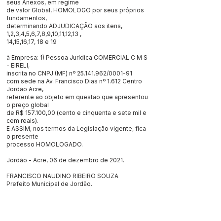
seus Anexos, em regime
de valor Global, HOMOLOGO por seus próprios
fundamentos,
determinando ADJUDICAÇÃO aos itens,
1,2,3,4,5,6,7,8,9,10,11,12,13 ,
14,15,16,17, 18 e 19
à Empresa: 1) Pessoa Jurídica COMERCIAL C M S
- EIRELI,
inscrita no CNPJ (MF) nº
25.141.962
/0001-91
com sede na Av. Francisco Dias nº 1.612 Centro
Jordão Acre,
referente ao objeto em questão que apresentou
o preço global
de R$ 157.100,00 (cento e cinquenta e sete mil e
cem reais).
E ASSIM, nos termos da Legislação vigente, fica
o presente
processo HOMOLOGADO.
Jordão - Acre, 06 de dezembro de 2021.
FRANCISCO NAUDINO RIBEIRO SOUZA
Prefeito Municipal de Jordão.