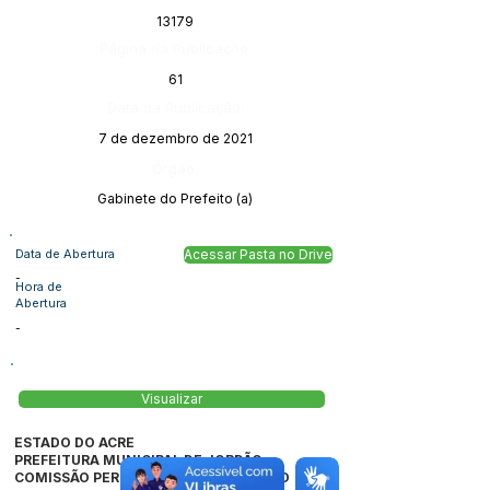
13179
Página da Publicação:
61
Data da Publicação:
7 de dezembro de 2021
Órgão:
Gabinete do Prefeito (a)
Data de Abertura
Acessar Pasta no Drive
-
Hora de
Abertura
-
Visualizar
ESTADO DO ACRE
PREFEITURA MUNICIPAL DE JORDÃO
COMISSÃO PERMANENTE DE LICITAÇÃO