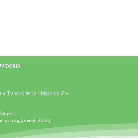
UVIDORIA
 de Transparência
 | 
Mapa do Site
Brasil
s, domingos e feriados)