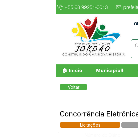
+55 68 99251-0013
prefei
O
🏠 Início
Município⬇️
Voltar
Concorrência Eletrônic
Licitações
Número do Diário: