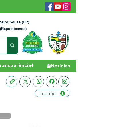
beiro Souza (PP)
 (Republicanos)
ransparência⬇️
📰Notícias
Imprimir
Órgão: