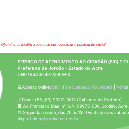
 Oficial, mas facilita a pesquisa para localizar a publicação oficial.
SERVIÇO DE ATENDIMENTO AO CIDADÃO (SIC) E O
Prefeitura de Jordão - Estado do Acre
CNPJ 84.306.497/0001-60
💻Acesso online: 
SIC 
| 
Fale Conosco
 | 
Ouvidoria
 | 
Portal
📱Fone: +55 (68)
99251-0013
(Gabinete do Prefeito)
🏢 Av. Francisco Dias, nº S/N, 69975-000, Jordão, Acre, 
📅 Segunda a sexta, das 7h às 13h (Fechado aos sábado
📧 
prefeitura@jordao.ac.gov.br