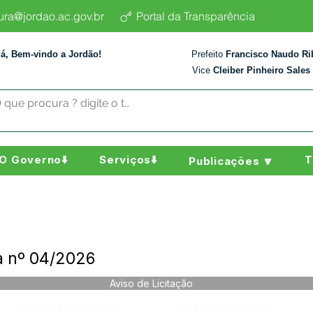
tura@jordao.ac.gov.br
Portal da Transparência
lá, Bem-vindo a Jordão!
Prefeito
Francisco Naudo Ri
Vice
Cleiber Pinheiro Sales
O Governo⬇️
Serviços⬇️
T
Publicações 🔽
a nº 04/2026
Aviso de Licitação
Página da Publicação:
Data da Publicação: