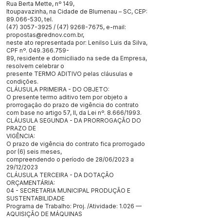
Rua Berta Mette, nº 149,
Itoupavazinha, na Cidade de Blumenau – SC, CEP:
89.066-530
, tel.
(47) 3057-3925
/
(47) 9268-7675
, e-mail:
propostas@rednov.com.br
,
neste ato representada por: Lenilso Luis da Silva,
CPF nº.
049.366.759
-
89, residente e domiciliado na sede da Empresa,
resolvem celebrar o
presente TERMO ADITIVO pelas cláusulas e
condições.
CLÁUSULA PRIMEIRA - DO OBJETO:
O presente termo aditivo tem por objeto a
prorrogação do prazo de vigência do contrato
com base no artigo 57, II, da Lei nº. 8.666/1993.
CLÁUSULA SEGUNDA - DA PRORROGAÇÃO DO
PRAZO DE
VIGÊNCIA:
O prazo de vigência do contrato fica prorrogado
por (6) seis meses,
compreendendo o período de 28/06/2023 a
29/12/2023
CLÁUSULA TERCEIRA - DA DOTAÇÃO
ORÇAMENTÁRIA:
04 - SECRETARIA MUNICIPAL PRODUÇÃO E
SUSTENTABILIDADE
Programa de Trabalho: Proj. /Atividade: 1.026 —
AQUISIÇÃO DE MÁQUINAS