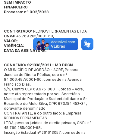
SEM IMPACTO
FINANCEIRO
Processo: nº 002/2023
CONTRATADO:
REDNOV FERRAMENTAS LTDA
CNPJ:
45.769.285
/0001-68,
VALOR;
VIGÊNCIA:
DATA DA ASSINATURA:
CONVÊNIO: 921338/2021 – MD DPCN
O MUNICÍPIO DE JORDÃO - ACRE, Pessoa
Jurídica de Direito Público, sob o nº
84.306.497
/0001-60, com sede na Avenida
Francisco Dias,
S/N, Centro CEP
69.975-000
– Jordão – Acre,
neste ato representado por seu Secretário
Municipal de Produção e Sustentabilidade o Sr.
Rosenildo de Melo Silva, CPF:
673.154.452-34
,
doravante denominado
CONTRATANTE, e do outro lado; a Empresa
REDNOV FERRAMENTAS
LTDA, pessoa jurídica de direito privado, CNPJ nº
45.769.285
/0001-68,
Inscrição Estadual nº
261613057
, com sede na