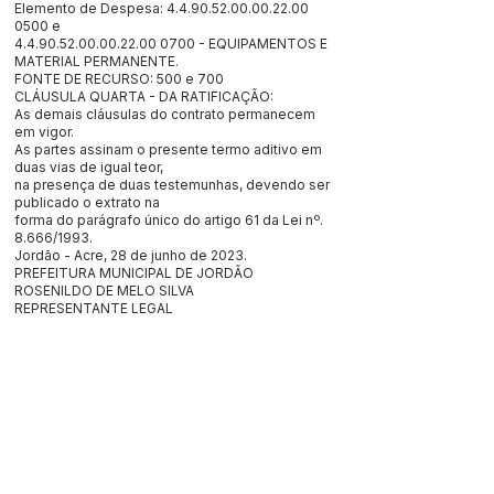
Elemento de Despesa:
4.4.90.52.00.00.22.00
0500 e
4.4.90.52.00.00.22.00
0700 - EQUIPAMENTOS E
MATERIAL PERMANENTE.
FONTE DE RECURSO: 500 e 700
CLÁUSULA QUARTA - DA RATIFICAÇÃO:
As demais cláusulas do contrato permanecem
em vigor.
As partes assinam o presente termo aditivo em
duas vias de igual teor,
na presença de duas testemunhas, devendo ser
publicado o extrato na
forma do parágrafo único do artigo 61 da Lei nº.
8.666/1993.
Jordão - Acre, 28 de junho de 2023.
PREFEITURA MUNICIPAL DE JORDÃO
ROSENILDO DE MELO SILVA
REPRESENTANTE LEGAL
CONTRATANTE
REDNOV FERRAMENTAS LTDA
LENILSO LUIS DA SILVA
REPRESENTANTE LEGAL
CONTRATADA
Este texto não substitui o publicado no Diário Oficial, mas