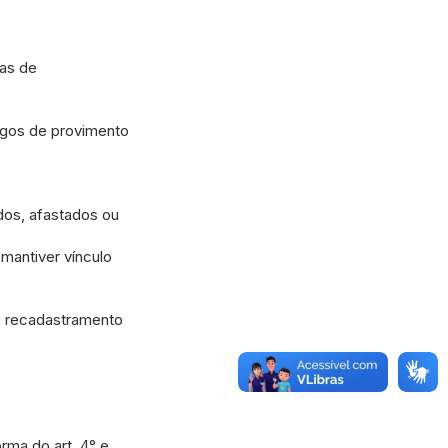
nas de
argos de provimento
dos, afastados ou
mantiver vínculo
o recadastramento
rma do art. 4° e