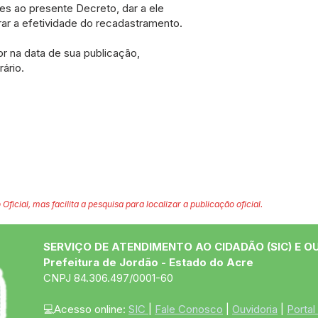
es ao presente Decreto, dar a ele
rar a efetividade do recadastramento.
r na data de sua publicação,
ário.
 Oficial, mas facilita a pesquisa para localizar a publicação oficial.
SERVIÇO DE ATENDIMENTO AO CIDADÃO (SIC) E O
Prefeitura de Jordão - Estado do Acre
CNPJ 84.306.497/0001-60
💻Acesso online: 
SIC 
| 
Fale Conosco
 | 
Ouvidoria
 | 
Portal