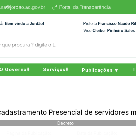
tura@jordao.ac.gov.br
Portal da Transparência
lá, Bem-vindo a Jordão!
Prefeito
Francisco Naudo Ri
Vice
Cleiber Pinheiro Sales
O Governo⬇️
Serviços⬇️
T
Publicações 🔽
adastramento Presencial de servidores m
Decreto
Página da Publicação:
Data da Publicação: