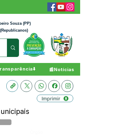
beiro Souza (PP)
 (Republicanos)
ransparência⬇️
📰Notícias
Imprimir
unicipais
Órgão: