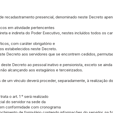
ção de recadastramento presencial, denominado neste Decreto ape
icos em atividade pertencentes
direta e indireta do Poder Executivo, nestes incluídos todos os c
íticos, com caráter obrigatório e
os estabelecidos neste Decreto.
este Decreto aos servidores que se encontrem cedidos, permuta
deste Decreto ao pessoal inativo e pensionista, exceto se ainda 
 não alcançando aos estagiários e terceirizados.
s de um vínculo deverá proceder, separadamente, à realização d
ata o art. 1 ° será realizado
al do servidor na sede da
o em conformidade com cronograma
nchimento de formulário contendo informações do servidor, na fo