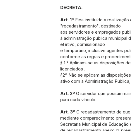
DECRETA:
Art. 1
º Fica instituído a real iza
"recadastramento", destinado
aos servidores e empregados públ
à administração pública municipal 
efetivo, comissionado
e temporário, inclusive agentes pol
conforme as regras e procediment
§ 1 ° Aplicam-se as disposições d
licenciados .
§2º Não se aplicam as disposições 
ativo com a Administração Pública,
Art. 2º
O servidor que possuir mai
para cada vínculo.
Art. 3º
O recadastramento de que tr
mediante comparecimento presenci
Secretaria Municipal de Educaçã
de recadastramento anexo 11, pree