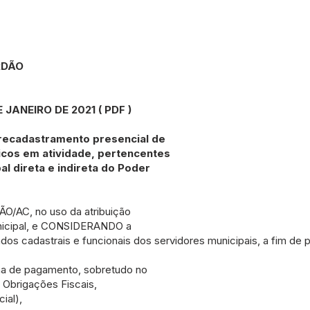
RDÃO
E JANEIRO DE 2021
(
PDF
)
 recadastramento presencial de
cos em atividade, pertencentes
al direta e indireta do Poder
/AC, no uso da atribuição
unicipal, e CONSIDERANDO a
os cadastrais e funcionais dos servidores municipais, a fim de po
ha de pagamento, sobretudo no
s Obrigações Fiscais,
ial),