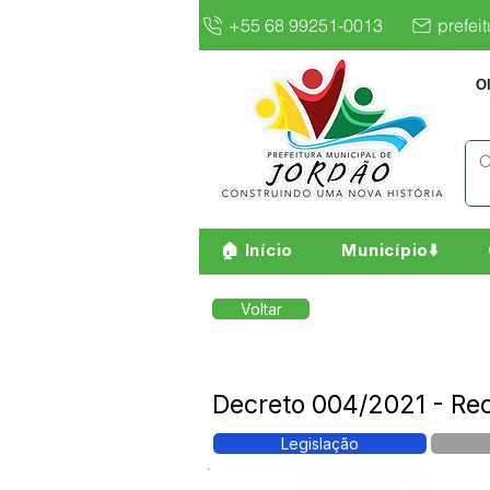
+55 68 99251-0013
prefei
O
🏠 Início
Município⬇️
Voltar
Decreto 004/2021 - Rec
Legislação
Número do Diário: