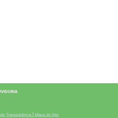
UVIDORIA
 de Transparência
 | 
Mapa do Site