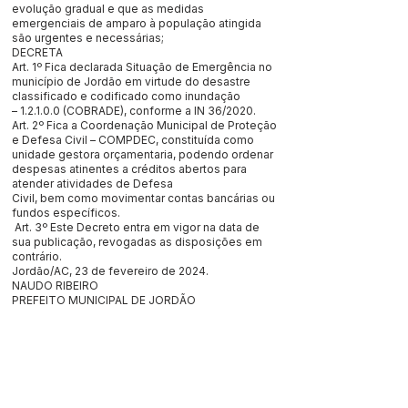
evolução gradual e que as medidas
emergenciais de amparo à população atingida
são urgentes e necessárias;
DECRETA
Art. 1º Fica declarada Situação de Emergência no
município de Jordão em virtude do desastre
classificado e codificado como inundação
– 1.2.1.0.0 (COBRADE), conforme a IN 36/2020.
Art. 2º Fica a Coordenação Municipal de Proteção
e Defesa Civil – COMPDEC, constituída como
unidade gestora orçamentaria, podendo ordenar
despesas atinentes a créditos abertos para
atender atividades de Defesa
Civil, bem como movimentar contas bancárias ou
fundos específicos.
Art. 3º Este Decreto entra em vigor na data de
sua publicação, revogadas as disposições em
contrário.
Jordão/AC, 23 de fevereiro de 2024.
NAUDO RIBEIRO
PREFEITO MUNICIPAL DE JORDÃO
Este texto não substitui o publicado no Diário Oficial, mas
facilita a pesquisa para localizar a publicação oficial.